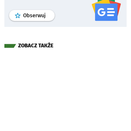
profil
google news
serwisu wroclaw
Obserwuj
ZOBACZ TAKŻE