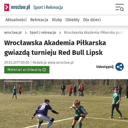
Serwis informacyjny wroclaw.pl podserwis: Sport i rekreacja
Menu
Aktualności
Rekreacja
Kluby
Obiekty
Dla dzieci
wroclaw.pl
Sport i rekreacja
Wrocławska Akademia Piłkarska gwiazdą 
Wrocławska Akademia Piłkarska
gwiazdą turnieju Red Bull Lipsk
Data publikacji:
Autor:
29.03.2017 00:00 |
Redakcja www.wroclaw.pl
artykuł
Udostępnij
Materiał archiwalny
Kliknij, aby powiększyć