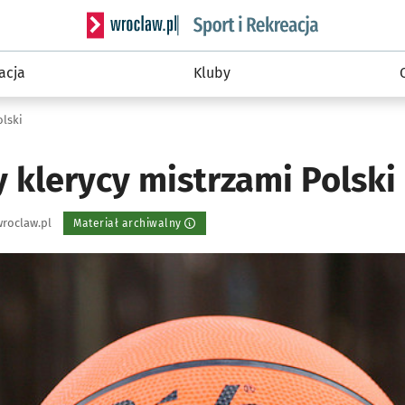
Serwis informacyjny wroclaw.pl podserwis: Sport 
acja
Kluby
olski
 klerycy mistrzami Polski
roclaw.pl
Materiał archiwalny