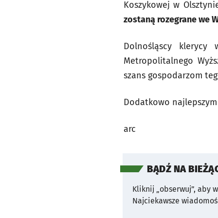
Koszykowej w Olsztynie
zostaną rozegrane we W
Dolnośląscy klerycy
Metropolitalnego Wyż
szans gospodarzom teg
Dodatkowo najlepszym 
arc
BĄDŹ NA BIEŻĄ
Kliknij „obserwuj”, aby 
Najciekawsze wiadomośc