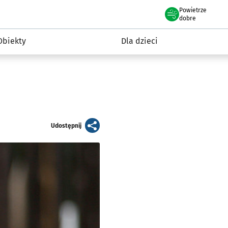
Powietrze
we Wrocławiu
i rekreacja
dobre
Obiekty
Dla dzieci
artykuł
Udostępnij