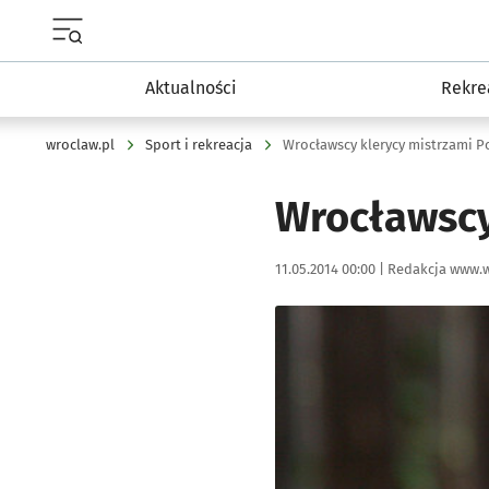
Menu główne portalu wroclaw.pl
Aktualności
Rekre
wroclaw.pl
Sport i rekreacja
Wrocławscy klerycy mistrzami P
Wrocławscy
Data publikacji:
Autor:
11.05.2014 00:00 |
Redakcja www.w
Kliknij, aby powiększyć