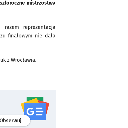
szłoroczne mistrzostwa
 razem reprezentacja
zu finałowym nie dała
uk z Wrocławia.
profil
google news
serwisu wroclaw.pl
Obserwuj