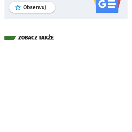
profil
google news
serwisu wroclaw
Obserwuj
ZOBACZ TAKŻE