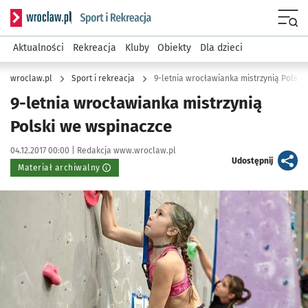
Serwis informacyjny wroclaw.pl podserwis: Sport i rekreacja
Menu
Aktualności
Rekreacja
Kluby
Obiekty
Dla dzieci
wroclaw.pl
Sport i rekreacja
9-letnia wrocławianka mistrzynią Polski
9-letnia wrocławianka mistrzynią
Polski we wspinaczce
Data publikacji:
Autor:
04.12.2017 00:00 |
Redakcja www.wroclaw.pl
artykuł
Udostępnij
Materiał archiwalny
Kliknij, aby powiększyć