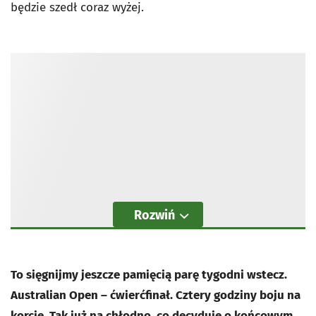
będzie szedł coraz wyżej.
Rozwiń
To sięgnijmy jeszcze pamięcią parę tygodni wstecz.
Australian Open – ćwierćfinał. Cztery godziny boju na
korcie. Tak już na chłodno, co decyduje o końcowym