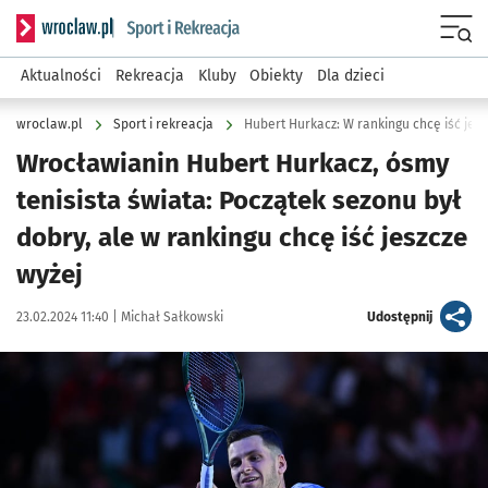
Serwis informacyjny wroclaw.pl podserwis: Sport i rekreacja
Menu
Aktualności
Rekreacja
Kluby
Obiekty
Dla dzieci
wroclaw.pl
Sport i rekreacja
Hubert Hurkacz: W rankingu chcę iść jesz
Wrocławianin Hubert Hurkacz, ósmy
tenisista świata: Początek sezonu był
dobry, ale w rankingu chcę iść jeszcze
wyżej
Data publikacji:
Autor:
artykuł
23.02.2024 11:40 |
Michał Sałkowski
Udostępnij
Kliknij, aby powiększyć