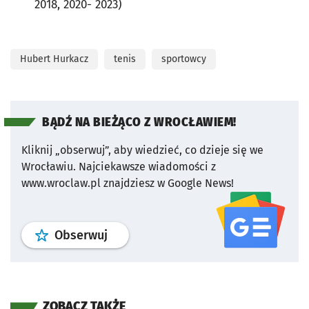
2018, 2020- 2023)
Hubert Hurkacz
tenis
sportowcy
BĄDŹ NA BIEŻĄCO Z WROCŁAWIEM!
Kliknij „obserwuj”, aby wiedzieć, co dzieje się we
Wrocławiu.
Najciekawsze wiadomości z
www.wroclaw.pl znajdziesz w Google News!
profil
google news
serwisu wroclaw
Obserwuj
ZOBACZ TAKŻE