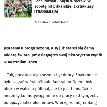
otworzy się w nowej karcie
Lech Poznań - Śląsk Wrocław. W
sobotę hit piłkarskiej Ekstraklasy
[TRANSMISJA]
22.02.2024
| Bartosz Moch
Jesteśmy u progu sezonu, a Ty już stałeś się ósmą
rakietą świata. Już osiągnąłeś swój historyczny wynik
w Australian Open.
– Tak, początek tego sezonu był dobry. Znakomicie
było zagrać w ćwierćfinale Australian Open i było
blisko w walce o półfinał, ale to jest tenis. Takie
mecze tylko motywują mnie do pracy nad tym, żeby
polepszyć kilka elementów. Wierzę, że mój ranking