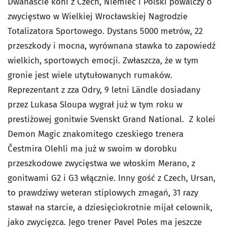
Dwanaście koni z Czech, Niemiec i Polski powalczy o
zwycięstwo w Wielkiej Wrocławskiej Nagrodzie
Totalizatora Sportowego. Dystans 5000 metrów, 22
przeszkody i mocna, wyrównana stawka to zapowiedź
wielkich, sportowych emocji. Zwłaszcza, że w tym
gronie jest wiele utytułowanych rumaków.
Reprezentant z zza Odry, 9 letni Ländle dosiadany
przez Lukasa Sloupa wygrał już w tym roku w
prestiżowej gonitwie Svenskt Grand National. Z kolei
Demon Magic znakomitego czeskiego trenera
Čestmira Olehli ma już w swoim w dorobku
przeszkodowe zwycięstwa we włoskim Merano, z
gonitwami G2 i G3 włącznie. Inny gość z Czech, Ursan,
to prawdziwy weteran stiplowych zmagań, 31 razy
stawał na starcie, a dziesięciokrotnie mijał celownik,
jako zwycięzca. Jego trener Pavel Poles ma jeszcze