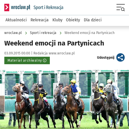
Serwis informacyjny wroclaw.pl podserwis: Sport i rekreacja
Menu
Aktualności
Rekreacja
Kluby
Obiekty
Dla dzieci
wroclaw.pl
Sport i rekreacja
Weekend emocji na Partynicach
Weekend emocji na Partynicach
Data publikacji:
Autor:
03.09.2015 00:00 |
Redakcja www.wroclaw.pl
artykuł
Udostępnij
Materiał archiwalny
Kliknij, aby powiększyć