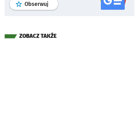
profil
google news
serwisu wroclaw
Obserwuj
ZOBACZ TAKŻE