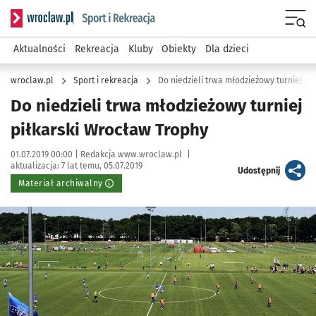
Serwis informacyjny wroclaw.pl podserwis: Sport i rekreacja
Menu
Aktualności
Rekreacja
Kluby
Obiekty
Dla dzieci
wroclaw.pl
Sport i rekreacja
Do niedzieli trwa młodzieżowy turniej pi
Do niedzieli trwa młodzieżowy turniej
piłkarski Wrocław Trophy
Data publikacji:
Autor:
01.07.2019 00:00 |
Redakcja www.wroclaw.pl
|
aktualizacja:
7 lat temu, 05.07.2019
artykuł
Udostępnij
Materiał archiwalny
Kliknij, aby powiększyć