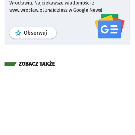
Wrocławiu.
Najciekawsze wiadomości z
www.wroclaw.pl znajdziesz w Google News!
profil
google news
serwisu wroclaw
Obserwuj
ZOBACZ TAKŻE