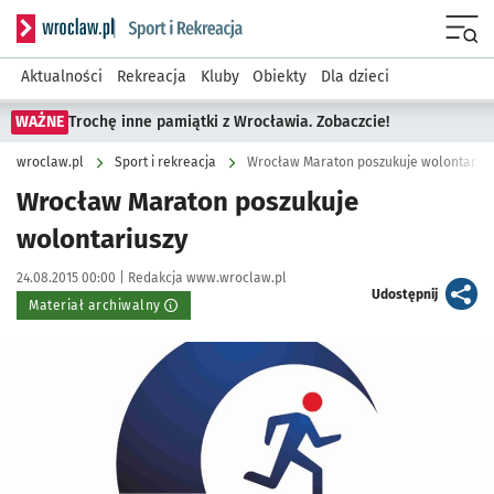
Serwis informacyjny wroclaw.pl podserwis: Sport i rekreacja
Menu
Aktualności
Rekreacja
Kluby
Obiekty
Dla dzieci
WAŻNE
Trochę inne pamiątki z Wrocławia. Zobaczcie!
wroclaw.pl
Sport i rekreacja
Wrocław Maraton poszukuje wolontarius
Wrocław Maraton poszukuje
wolontariuszy
Data publikacji:
Autor:
24.08.2015 00:00 |
Redakcja www.wroclaw.pl
artykuł
Udostępnij
Materiał archiwalny
Kliknij, aby powiększyć