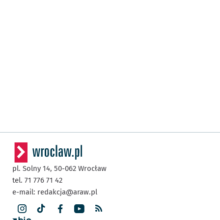
pl. Solny 14,
50-062
Wrocław
tel. 71 776 71 42
e-mail:
redakcja@araw.pl