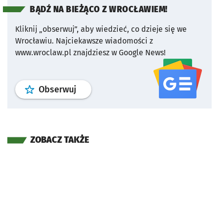
BĄDŹ NA BIEŻĄCO Z WROCŁAWIEM!
Kliknij „obserwuj”, aby wiedzieć, co dzieje się we
Wrocławiu.
Najciekawsze wiadomości z
www.wroclaw.pl znajdziesz w Google News!
profil
google news
serwisu wroclaw
Obserwuj
ZOBACZ TAKŻE