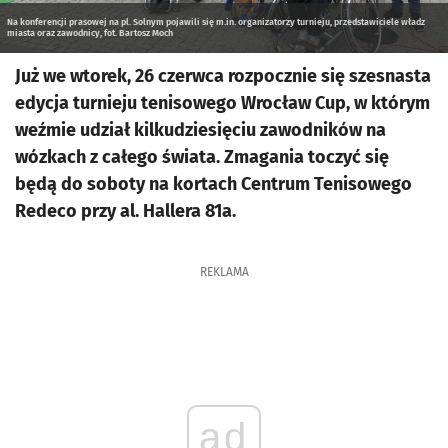
Na konferencji prasowej na pl. Solnym pojawili się m.in. organizatorzy turnieju, przedstawiciele władz
miasta oraz zawodnicy, fot. Bartosz Moch
Już we wtorek, 26 czerwca rozpocznie się szesnasta
edycja turnieju tenisowego Wrocław Cup, w którym
weźmie udział kilkudziesięciu zawodników na
wózkach z całego świata. Zmagania toczyć się
będą do soboty na kortach Centrum Tenisowego
Redeco przy al. Hallera 81a.
REKLAMA
ad