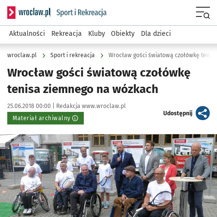
Serwis informacyjny wroclaw.pl podserwis: Sport i rekreacja
Menu
Aktualności
Rekreacja
Kluby
Obiekty
Dla dzieci
wroclaw.pl
Sport i rekreacja
Wrocław gości światową czołówkę tenis
Wrocław gości światową czołówkę
tenisa ziemnego na wózkach
Data publikacji:
Autor:
25.06.2018 00:00 |
Redakcja www.wroclaw.pl
artykuł
Udostępnij
Materiał archiwalny
Kliknij, aby powiększyć