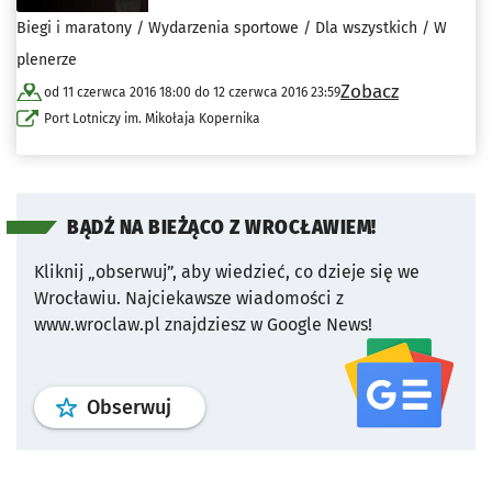
Biegi i maratony / Wydarzenia sportowe / Dla wszystkich / W
plenerze
Zobacz
od 11 czerwca 2016 18:00 do 12 czerwca 2016 23:59
Port Lotniczy im. Mikołaja Kopernika
BĄDŹ NA BIEŻĄCO Z WROCŁAWIEM!
Kliknij „obserwuj”, aby wiedzieć, co dzieje się we
Wrocławiu.
Najciekawsze wiadomości z
www.wroclaw.pl znajdziesz w Google News!
profil
google news
serwisu wroclaw
Obserwuj