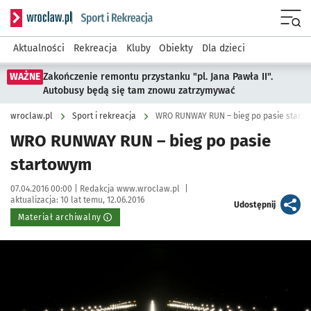
Serwis informacyjny wroclaw.pl podserwis: Sport i rekreacja
Menu
Aktualności
Rekreacja
Kluby
Obiekty
Dla dzieci
WAŻNE
Zakończenie remontu przystanku "pl. Jana Pawła II".
Autobusy będą się tam znowu zatrzymywać
wroclaw.pl
Sport i rekreacja
WRO RUNWAY RUN – bieg po pasie start
WRO RUNWAY RUN – bieg po pasie
startowym
Data publikacji:
Autor:
07.04.2016 00:00 |
Redakcja www.wroclaw.pl
|
aktualizacja:
10 lat temu, 12.06.2016
artykuł
Udostępnij
Materiał archiwalny
Kliknij, aby powiększyć