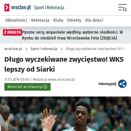
Serwis informacyjny wroclaw.pl podserwis: Sport i rekreacja
Menu
Aktualności
Rekreacja
Kluby
Obiekty
Dla dzieci
Z MIASTA
Pyszne sery, wspaniałe wędliny, wyborne słodkości. W
Rynku do niedzieli trwa Wrocławska Feta [ZDJĘCIA]
wroclaw.pl
Sport i rekreacja
Długo wyczekiwane zwycięstwo! WKS leps
Długo wyczekiwane zwycięstwo! WKS
lepszy od Siarki
Data publikacji:
Autor:
17.01.2016 00:00 |
Redakcja www.wroclaw.pl
artykuł
Udostępnij
Materiał archiwalny
Kliknij, aby powiększyć