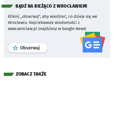
BĄDŹ NA BIEŻĄCO Z WROCŁAWIEM!
Kliknij „obserwuj”, aby wiedzieć, co dzieje się we
Wrocławiu.
Najciekawsze wiadomości z
www.wroclaw.pl znajdziesz w Google News!
profil
google news
serwisu wroclaw
Obserwuj
ZOBACZ TAKŻE