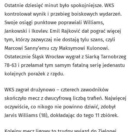
Ostatnie dziesięć minut było spokojniejsze. WKS
kontrolował wynik i przebieg boiskowych wydarzeń.
Swoje osiągi punktowe poprawiali Williams,
Jankowski i Ikovlev. Emil Rajković dał pograć więcej
tym, którzy zazwyczaj nie dostają tylu szans, czyli
Marcowi Sanny’emu czy Maksymowi Kulonowi.
Ostatecznie Śląsk Wrocław wygrał z Siarką Tarnobrzeg
78-63 i przełamał tym samym fatalną serię jedenastu
kolejnych porażek z rzędu.
WKS zagrał drużynowo – czterech zawodników
skończyło mecz z dwucyfrową liczbą trafień. Najwięcej
oczywiście, co nikogo nie powinno dziwić, zdobył
Jarvis Williams (18), dokładając do tego 11 zbiórek.
Kolejny mecz ligowy to trudny wyjazd do Zielonej