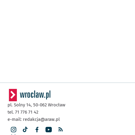
pl. Solny 14,
50-062
Wrocław
tel. 71 776 71 42
e-mail:
redakcja@araw.pl