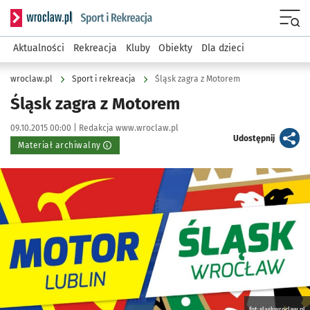
Serwis informacyjny wroclaw.pl podserwis: Sport i rekreacja
Menu
Aktualności
Rekreacja
Kluby
Obiekty
Dla dzieci
wroclaw.pl
Sport i rekreacja
Śląsk zagra z Motorem
Śląsk zagra z Motorem
Data publikacji:
Autor:
09.10.2015 00:00 |
Redakcja www.wroclaw.pl
artykuł
Udostępnij
Materiał archiwalny
Kliknij, aby powiększyć
fot: slaskwroclaw.pl