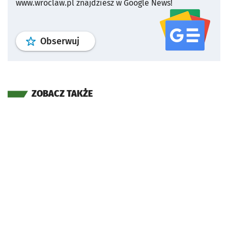
www.wroclaw.pl znajdziesz w Google News!
profil
google news
serwisu wroclaw
Obserwuj
ZOBACZ TAKŻE