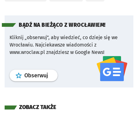
BĄDŹ NA BIEŻĄCO Z WROCŁAWIEM!
Kliknij „obserwuj”, aby wiedzieć, co dzieje się we
Wrocławiu.
Najciekawsze wiadomości z
www.wroclaw.pl znajdziesz w Google News!
profil
google news
serwisu wroclaw
Obserwuj
ZOBACZ TAKŻE