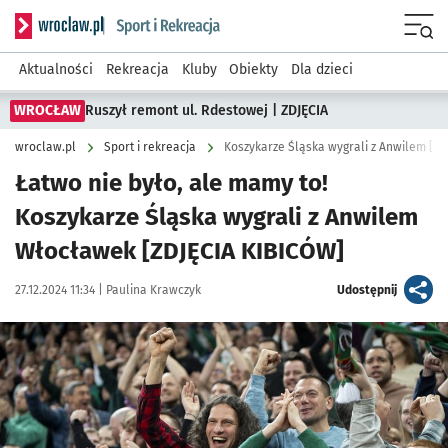
Serwis informacyjny wroclaw.pl podserwis: Sport i rekreacja
Menu
Aktualności
Rekreacja
Kluby
Obiekty
Dla dzieci
WROCŁAW
Ruszył remont ul. Rdestowej | ZDJĘCIA
wroclaw.pl
Sport i rekreacja
Koszykarze Śląska wygrali z Anwilem [Z
Łatwo nie było, ale mamy to!
Koszykarze Śląska wygrali z Anwilem
Włocławek [ZDJĘCIA KIBICÓW]
Data publikacji:
Autor:
artykuł
27.12.2024 11:34 |
Paulina Krawczyk
Udostępnij
Kliknij, aby zobaczyć galerię