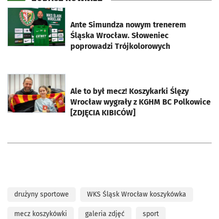
otworzy się w nowej karcie
Ante Simundza nowym trenerem
Śląska Wrocław. Słoweniec
poprowadzi Trójkolorowych
otworzy się w nowej karcie
Ale to był mecz! Koszykarki Ślęzy
Wrocław wygrały z KGHM BC Polkowice
[ZDJĘCIA KIBICÓW]
drużyny sportowe
WKS Śląsk Wrocław koszykówka
mecz koszykówki
galeria zdjęć
sport