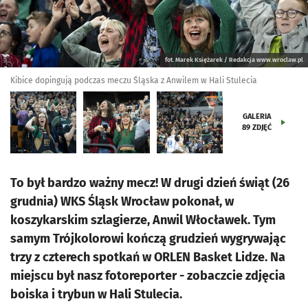
fot. Marek Księżarek / Redakcja www.wroclaw.pl
Kibice dopingują podczas meczu Śląska z Anwilem w Hali Stulecia
GALERIA
89
ZDJĘĆ
To był bardzo ważny mecz! W drugi dzień świąt (26
grudnia) WKS Śląsk Wrocław pokonał, w
koszykarskim szlagierze, Anwil Włocławek. Tym
samym Trójkolorowi kończą grudzień wygrywając
trzy z czterech spotkań w ORLEN Basket Lidze. Na
miejscu był nasz fotoreporter - zobaczcie zdjęcia
boiska i trybun w Hali Stulecia.