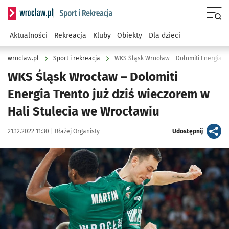
Serwis informacyjny wroclaw.pl podserwis: Sport i rekreacja
Menu
Aktualności
Rekreacja
Kluby
Obiekty
Dla dzieci
wroclaw.pl
Sport i rekreacja
WKS Śląsk Wrocław – Dolomiti
Energia Trento już dziś wieczorem w
Hali Stulecia we Wrocławiu
Data publikacji:
Autor:
artykuł
21.12.2022 11:30 |
Błażej Organisty
Udostępnij
Kliknij, aby powiększyć