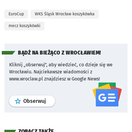
EuroCup
WKS Śląsk Wrocław koszykówka
mecz koszykówki
BĄDŹ NA BIEŻĄCO Z WROCŁAWIEM!
Kliknij „obserwuj”, aby wiedzieć, co dzieje się we
Wrocławiu.
Najciekawsze wiadomości z
www.wroclaw.pl znajdziesz w Google News!
profil
google news
serwisu wroclaw
Obserwuj
ZOBACZ TAKŻE