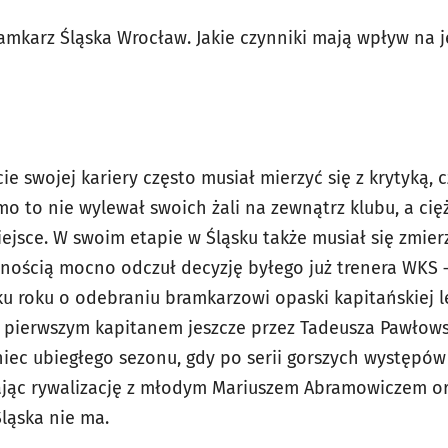
mkarz Śląska Wrocław. Jakie czynniki mają wpływ na 
ie swojej kariery często musiał mierzyć się z krytyką, 
 to nie wylewał swoich żali na zewnątrz klubu, a cięż
ejsce. W swoim etapie w Śląsku także musiał się zmie
nością mocno odczuł decyzję byłego już trenera WKS
ku roku o odebraniu bramkarzowi opaski kapitańskiej l
y pierwszym kapitanem jeszcze przez Tadeusza Pawłows
niec ubiegłego sezonu, gdy po serii gorszych występów
jąc rywalizację z młodym Mariuszem Abramowiczem o
Śląska nie ma.