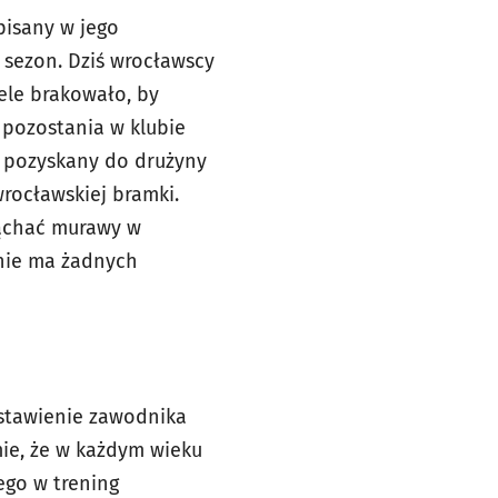
pisany w jego
sezon. Dziś wrocławscy
ele brakowało, by
pozostania w klubie
 pozyskany do drużyny
wrocławskiej bramki.
wąchać murawy w
 nie ma żadnych
astawienie zawodnika
mie, że w każdym wieku
ego w trening