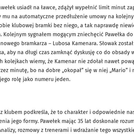
wełek usiadł na ławce, zdążył wypełnić limit minut za
y mu na automatyczne przedłużenie umowy na kolejny 
sobie klubowej bramki bez niego, a tak naprawdę niewi
m. Kolejnym sygnałem mogącym zniechęcić Pawełka do 
 nowego bramkarza – Lubosa Kamenara. Słowak został
ska, aby na długi czas zamknąć dyskusję co do obsady 
ych kolejkach wiemy, że Kamenar nie zdołał nawet po
zez minutę, bo na dobre „okopał” się w niej „Mario” i
ego rolę jako numeru jeden.
z klubem podkreśla, że to charakter i odpowiednie n
enia jego formy. Pawełek mając 35 lat doskonale rozu
nalizy, rozmowy z trenerami i wdrażanie tego wszystki