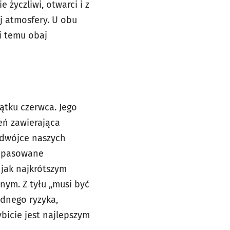
 życzliwi, otwarci i z
j atmosfery. U obu
ki temu obaj
ątku czerwca. Jego
eń zawierająca
y dwójce naszych
dopasowane
jak najkrótszym
nym. Z tyłu „musi być
dnego ryzyka,
bicie jest najlepszym