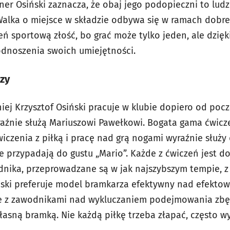
ner Osiński zaznacza, że obaj jego podopieczni to ludzie
Walka o miejsce w składzie odbywa się w ramach dobre
eń sportową złość, bo grać może tylko jeden, ale dzię
dnoszenia swoich umiejętności.
zy
ej Krzysztof Osiński pracuje w klubie dopiero od pocz
aźnie służą Mariuszowi Pawełkowi. Bogata gama ćwicz
wiczenia z piłką i pracę nad grą nogami wyraźnie służ
ie przypadają do gustu „Mario”. Każde z ćwiczeń jest 
nika, przeprowadzane są w jak najszybszym tempie, z 
ński preferuje model bramkarza efektywny nad efektow
uje z zawodnikami nad wykluczaniem podejmowania zbę
ną bramką. Nie każdą piłkę trzeba złapać, często wy