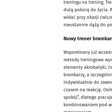
treningu na trening. Tre
dużą pokorą do życia. 
widać przy okazji ćwicz
nieustannie dążą do po
Nowy trener bramkar
Wspominany już wcześni
metody treningowe wyr
elementy akrobatyki, ć
bramkarzy, a szczególn
indywidualnie do zawod
czasem na reakcję. Osi
spokój”, dlatego prac
kombinowaniem pod włas