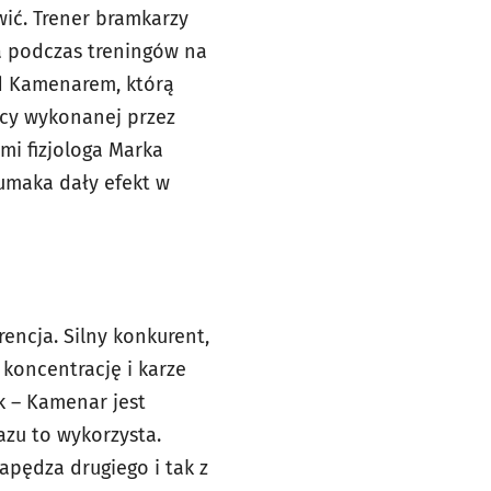
wić. Trener bramkarzy
a podczas treningów na
d Kamenarem, którą
racy wykonanej przez
mi fizjologa Marka
umaka dały efekt w
encja. Silny konkurent,
koncentrację i karze
k – Kamenar jest
azu to wykorzysta.
apędza drugiego i tak z