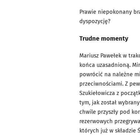
Prawie niepokonany bra
dyspozycję?
Trudne momenty
Mariusz Pawełek w trakc
końca uzasadnioną. Mimo
powrócić na należne mi
przeciwnościami. Z pew
Szukiełowicza z począt
tym, jak został wybran
chwile przyszły pod ko
rezerwowych przegrywa
których już w składzie 