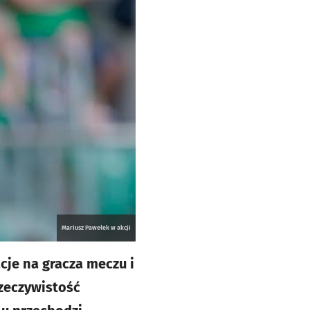
Mariusz Pawełek w akcji
cje na gracza meczu i
rzeczywistość