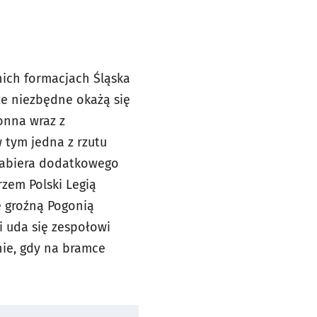
nich formacjach Śląska
e niezbędne okażą się
onna wraz z
 tym jedna z rzutu
 nabiera dodatkowego
rzem Polski Legią
e groźną Pogonią
i uda się zespołowi
nie, gdy na bramce