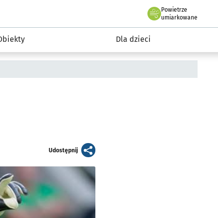
Powietrze
we Wrocławiu
i rekreacja
umiarkowane
Obiekty
Dla dzieci
artykuł
Udostępnij