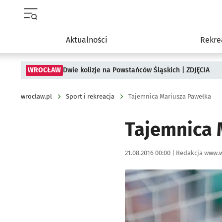
Menu główne portalu wroclaw.pl
Aktualności
Rekre
WROCŁAW
Dwie kolizje na Powstańców Śląskich | ZDJĘCIA
wroclaw.pl
Sport i rekreacja
Tajemnica Mariusza Pawełka
Tajemnica 
Data publikacji:
Autor:
21.08.2016 00:00 |
Redakcja www.w
Kliknij, aby powiększyć