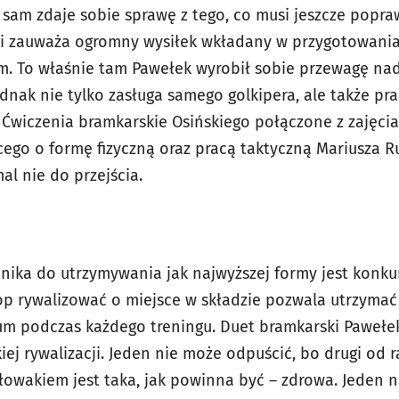
sam zdaje sobie sprawę z tego, co musi jeszcze popra
ski zauważa ogromny wysiłek wkładany w przygotowani
. To właśnie tam Pawełek wyrobił sobie przewagę na
ednak nie tylko zasługa samego golkipera, ale także p
 Ćwiczenia bramkarskie Osińskiego połączone z zajęcia
ego o formę fizyczną oraz pracą taktyczną Mariusza R
l nie do przejścia.
ika do utrzymywania jak najwyższej formy jest konkur
op rywalizować o miejsce w składzie pozwala utrzymać 
m podczas każdego treningu. Duet bramkarski Pawełe
j rywalizacji. Jeden nie może odpuścić, bo drugi od r
łowakiem jest taka, jak powinna być – zdrowa. Jeden n