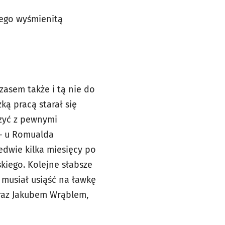
jego wyśmienitą
czasem także i tą nie do
ką pracą starał się
rzyć z pewnymi
 – u Romualda
edwie kilka miesięcy po
kiego. Kolejne słabsze
 musiał usiąść na ławkę
raz Jakubem Wrąblem,