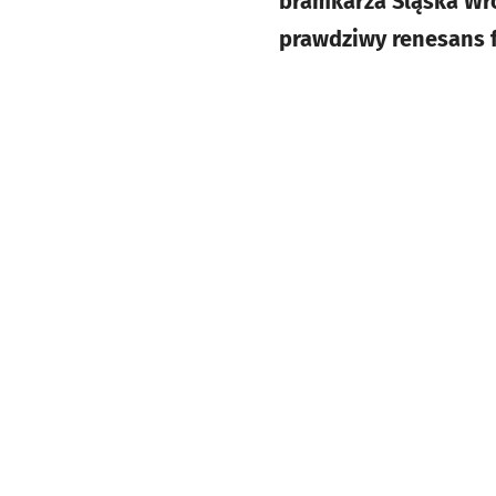
bramkarza Śląska Wr
prawdziwy renesans f