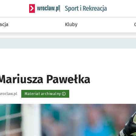
Serwis informacyjny wroclaw.pl podserwis: Sport 
acja
Kluby
Mariusza Pawełka
roclaw.pl
Materiał archiwalny