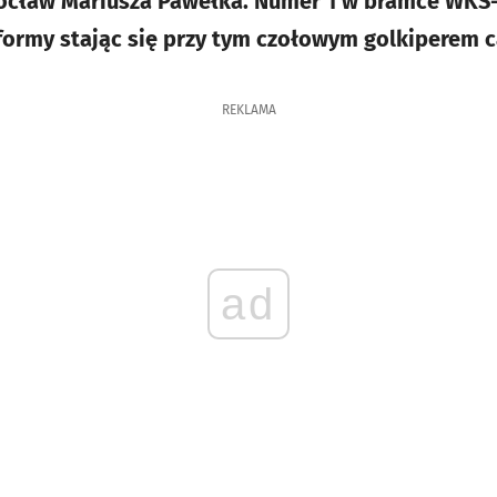
ocław Mariusza Pawełka. Numer 1 w bramce WKS-
ormy stając się przy tym czołowym golkiperem c
REKLAMA
ad