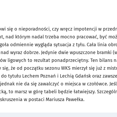
wi się o nieporadności, czy wręcz impotencji w przed
nt, nad którym nadal trzeba mocno pracować, być moż
goła odmiennie wygląda sytuacja z tyłu. Cała linia obr
 nad wyraz dobrze. Jedynie dwie wpuszczone bramki (w
ów ligowych to rezultat ponadprzeciętny. Ten bilans
 się, że od początku sezonu WKS mierzył się już z mist
 do tytułu Lechem Poznań i Lechią Gdańsk oraz zawsz
ednak nie da się zawalczyć o miejsca w czołówce. Jeśl
ką, to marsz w górę tabeli będzie łatwiejszy. Szczegól
 skruszenia w postaci Mariusza Pawełka.