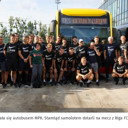
ała się autobusem MPK. Stamtąd samolotem dotarli na mecz z Riga FC