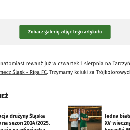
Zobacz galerię zdjęć
tego artykułu
 natomiast rewanż już w czwartek 1 sierpnia na Tarczyń
mecz Śląsk - Riga FC
. Trzymamy kciuki za Trójkolorowyc
IEŻ
rcie
otworzy się w nowej karci
acja drużyny Śląska
Jedna biał
 na sezon 2024/2025.
XV-wieczn
e się na zdjęciach z
koszulki W