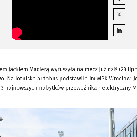
Otwiera się
Otwiera się
em Jackiem Magierą wyruszyła na mecz już dziś (23 lipc
o. Na lotnisko autobus podstawiło im MPK Wrocław. Je
13 najnowszych nabytków przewoźnika - elektryczny 