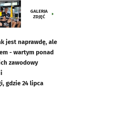
GALERIA
ZDJĘĆ
ak jest naprawdę, ale
zdem - wartym ponad
ł ich zawodowy
i
, gdzie 24 lipca