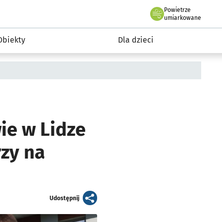
Powietrze
we Wrocławiu
i rekreacja
umiarkowane
Obiekty
Dla dzieci
ie w Lidze
rzy na
artykuł
Udostępnij