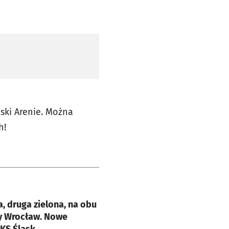
ski Arenie. Można
h!
e
a, druga zielona, na obu
y Wrocław. Nowe
KS Śląsk