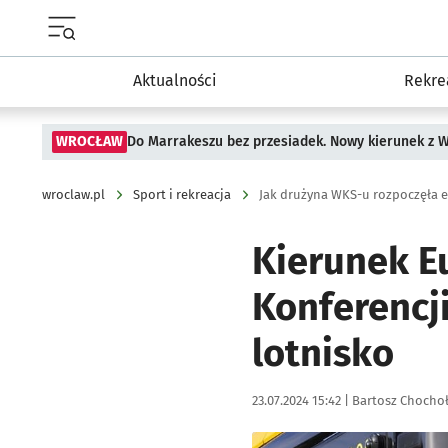
Menu główne portalu wroclaw.pl
Aktualności
Rekre
WROCŁAW
Do Marrakeszu bez przesiadek. Nowy kierunek z 
wroclaw.pl
Sport i rekreacja
Jak drużyna WKS-u rozpoczęła e
Kierunek Eu
Konferencji
lotnisko
Data publikacji:
Autor:
23.07.2024 15:42 |
Bartosz Chocho
Kliknij, aby zobaczyć galer