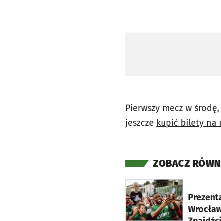
Pierwszy mecz w środę,
jeszcze
kupić bilety na 
ZOBACZ RÓWN
otworzy się w nowej ka
Prezent
Wrocław
Znajdźci