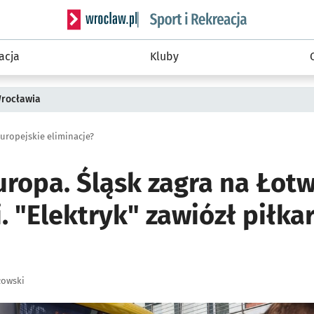
Serwis informacyjny wroclaw.pl podserwis: Sport 
acja
Kluby
Wrocławia
uropejskie eliminacje?
ropa. Śląsk zagra na Łotw
. "Elektryk" zawiózł piłka
łowski
ię