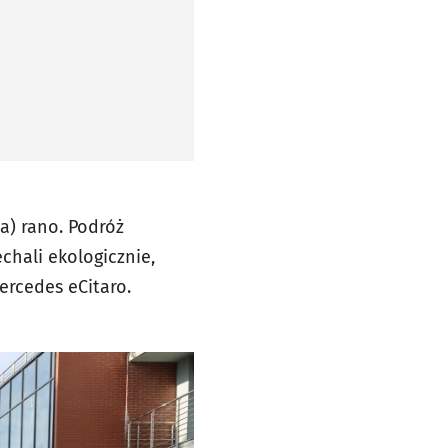
 w nowej karcie
 w nowej karcie
a) rano. Podróż
chali ekologicznie,
Mercedes eCitaro.