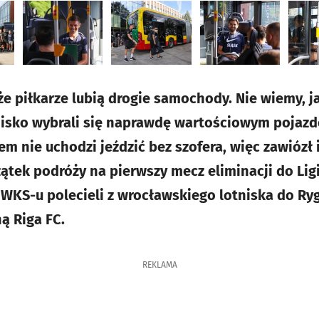
że piłkarze lubią drogie samochody. Nie wiemy, j
otnisko wybrali się naprawdę wartościowym poja
zem nie uchodzi jeździć bez szofera, więc zawióz
ątek podróży na pierwszy mecz eliminacji do Ligi
 WKS-u polecieli z wrocławskiego lotniska do Rygi
ą Riga FC.
REKLAMA