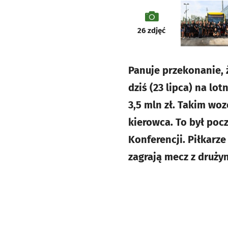
galeria
26
zdjęć
Panuje przekonanie, 
dziś (23 lipca) na l
3,5 mln zł. Takim wo
kierowca. To był pocz
Konferencji. Piłkarze
zagrają mecz z drużyn