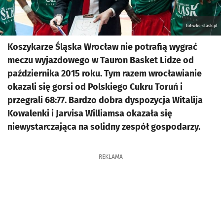
fot:wks-slask.pl
Koszykarze Śląska Wrocław nie potrafią wygrać
meczu wyjazdowego w Tauron Basket Lidze od
października 2015 roku. Tym razem wrocławianie
okazali się gorsi od Polskiego Cukru Toruń i
przegrali 68:77. Bardzo dobra dyspozycja Witalija
Kowalenki i Jarvisa Williamsa okazała się
niewystarczająca na solidny zespół gospodarzy.
REKLAMA