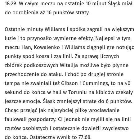
18:29. W całym meczu na ostatnie 10 minut Śląsk miał
do odrobienia aż 16 punktów straty.
Ostatnie minuty Williams i spółka zagrali na większym
luzie i to przynosiło wymierne efekty. Najlepsi w tym
meczu Han, Kowalenko i Williams ciągnęli grę notując
punkty spod kosza i zza linii. Za sprawą licznych
zbiórek podkoszowych Witalija możliwe było płynne
przechodzenie do ataku. I choć po drugiej stronie
tempa nie zwalniali też Gibson i Cummings, to na 40
sekund do końca w hali w Toruniu na kibiców czekały
jeszcze emocje. Śląsk zmniejszył stratę do 6 punktów.
Chcąc przejąć jak najszybciej piłkę wrocławianie
faulowali gospodarzy. Ci jednak nie mylili się na linii
rzutów osobistych i ostatecznie dowieźli zwycięstwo
do końca. Ostateczny wynik to 77:68.