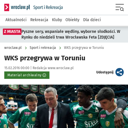
Serwis informacyjny wroclaw.pl podserwis: Sport i rekreacja
Menu
Aktualności
Rekreacja
Kluby
Obiekty
Dla dzieci
Z MIASTA
Pyszne sery, wspaniałe wędliny, wyborne słodkości. W
Rynku do niedzieli trwa Wrocławska Feta [ZDJĘCIA]
wroclaw.pl
Sport i rekreacja
WKS przegrywa w Toruniu
WKS przegrywa w Toruniu
Data publikacji:
Autor:
15.02.2016 00:00 |
Redakcja www.wroclaw.pl
artykuł
Udostępnij
Materiał archiwalny
Kliknij, aby powiększyć