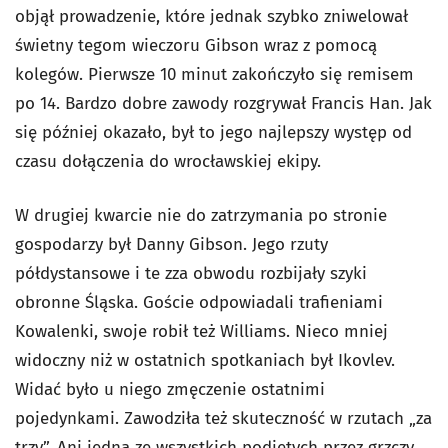
objął prowadzenie, które jednak szybko zniwelował
świetny tegom wieczoru Gibson wraz z pomocą
kolegów. Pierwsze 10 minut zakończyło się remisem
po 14. Bardzo dobre zawody rozgrywał Francis Han. Jak
się później okazało, był to jego najlepszy występ od
czasu dołączenia do wrocławskiej ekipy.
W drugiej kwarcie nie do zatrzymania po stronie
gospodarzy był Danny Gibson. Jego rzuty
półdystansowe i te zza obwodu rozbijały szyki
obronne Śląska. Goście odpowiadali trafieniami
Kowalenki, swoje robił też Williams. Nieco mniej
widoczny niż w ostatnich spotkaniach był Ikovlev.
Widać było u niego zmęczenie ostatnimi
pojedynkami. Zawodziła też skuteczność w rzutach „za
trzy”. Ani jedna ze wszystkich podjętych przez grzczy