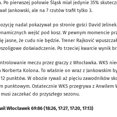
 Po pierwszej połowie Śląsk miał jedynie 35% skutecz
ł Jankowski, ale na 7 rzutów trafił tylko 3.
ozycję nadal pokazywał po stronie gości David Jelinek
dynamicznych wejść pod kosz. W pewnym momencie pr
ię jasne, że cudu nie będzie. Trener Rajković wpuszcza
zoligowe doświadczenie. Po trzeciej kwarcie wynik brz
ontrolowanie meczu przez graczy z Włocławka. WKS nie
 Norberta Kolona. To właśnie on wraz z Jankowskim by
o 12 punktów. W obozie rywali aż pięciu zawodników sk
 punktowym. Ostatecznie WKS przegrywa z Anwilem W
 musi zaczekać do przyszłego sezonu.
 Włocławek 69:86 (18:26, 17:27, 17:20, 17:13)