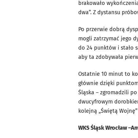
brakowało wykończenia.
dwa”. Z dystansu próbowa
Po przerwie dobrą dysp
mogli zatrzymać jego 
do 24 punktów i stało s
aby ta zdobywała pierws
Ostatnie 10 minut to k
głównie dzięki punktom
Śląska – zgromadzili p
dwucyfrowym dorobkiem
kolejną „Świętą Wojnę”
WKS Śląsk Wrocław –Anwil