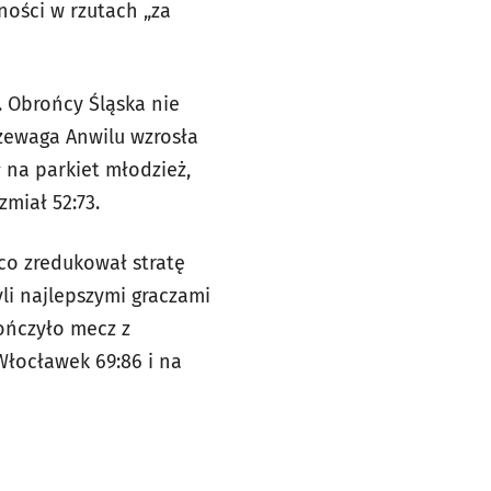
ności w rzutach „za
. Obrońcy Śląska nie
zewaga Anwilu wzrosła
ł na parkiet młodzież,
miał 52:73.
co zredukował stratę
li najlepszymi graczami
ończyło mecz z
łocławek 69:86 i na