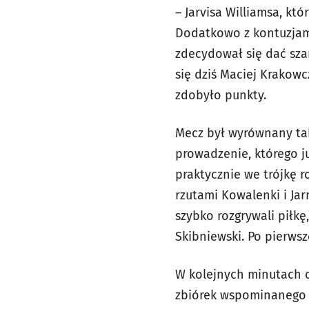
– Jarvisa Williamsa, kt
Dodatkowo z kontuzjami
zdecydował się dać sza
się dziś Maciej Krakowc
zdobyło punkty.
Mecz był wyrównany tak
prowadzenie, którego ju
praktycznie we trójkę
rzutami Kowalenki i Ja
szybko rozgrywali piłk
Skibniewski. Po pierwsz
W kolejnych minutach o
zbiórek wspominanego wc