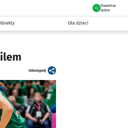
Powietrze
we Wrocławiu
i rekreacja
dobre
Obiekty
Dla dzieci
ilem
artykuł
Udostępnij