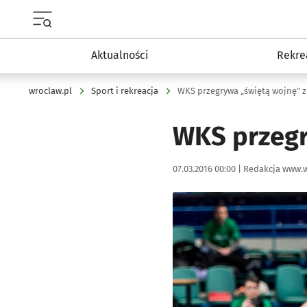
Menu główne portalu wroclaw.pl
Aktualności
Rekre
wroclaw.pl
Sport i rekreacja
WKS przegrywa „świętą wojnę” 
WKS przegr
Data publikacji:
Autor:
07.03.2016 00:00 |
Redakcja www.w
Kliknij, aby powiększyć