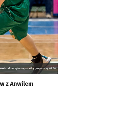
awek zakończyło się porażką gospodarzy 69:86
ław z Anwilem