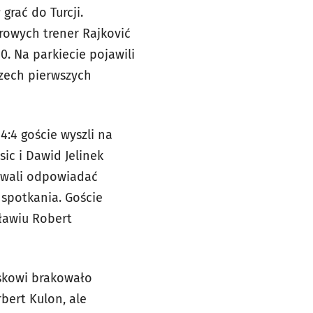
grać do Turcji.
rowych trener Rajković
. Na parkiecie pojawili
rzech pierwszych
:4 goście wyszli na
ic i Dawid Jelinek
owali odpowiadać
 spotkania. Goście
ławiu Robert
ąskowi brakowało
bert Kulon, ale