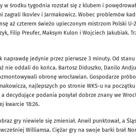
óry w środku tygodnia rozstał się z klubem i powędrował 
 zagrali Ikovlev i Jarmakowicz. Wobec problemów kad
nsę aż czterem świeżo upieczonym mistrzom Polski U-20
zyk, Filip Preufer, Maksym Kulon i Wojciech Jakubiak. T
 naprawdę jedynie przez pierwsze 3 minuty. Od stanu 4
ż nie oddali do końca. Bartosz Diduszko, Danilo Andjus
 rozmontowywali obronę wrocławian. Gospodarze prób
rmakowicza, najlepszych po stronie WKS-u na początku
ę, a decydujące podania posyłał dobrze znany we Wroc
ej kwarcie 18:26.
braz gry niewiele się zmieniał. Anwil punktował, a Śl
ześniej Williamsa. Ciężar gry na swoje barki brał Nor