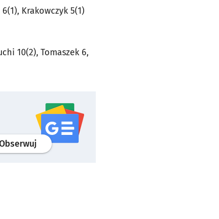
 6(1), Krakowczyk 5(1)
guchi 10(2), Tomaszek 6,
profil
google news
serwisu wroclaw.pl
Obserwuj