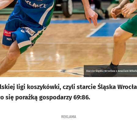
Starcie Śląska Wrocław z Anwilem Włocł
skiej ligi koszykówki, czyli starcie Śląska Wroc
o się porażką gospodarzy 69:86.
REKLAMA