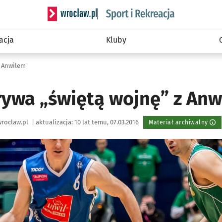
Serwis informacyjny wroclaw.pl podserwis: Sport 
acja
Kluby
z Anwilem
ywa „świętą wojnę” z Anw
roclaw.pl
|
aktualizacja:
10 lat temu, 07.03.2016
Materiał archiwalny