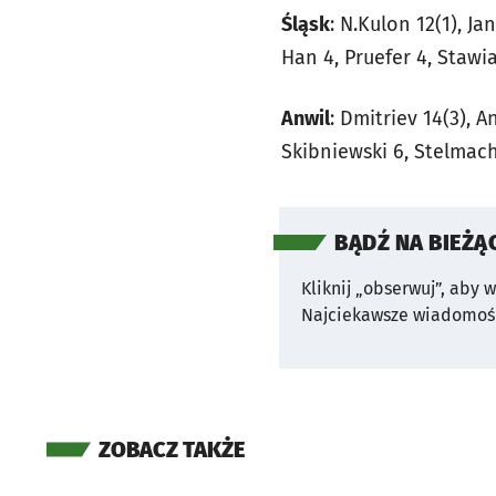
Śląsk
: N.Kulon 12(1), J
Han 4, Pruefer 4, Stawia
Anwil
: Dmitriev 14(3), A
Skibniewski 6, Stelmac
BĄDŹ NA BIEŻĄ
Kliknij „obserwuj”, aby 
Najciekawsze wiadomośc
ZOBACZ TAKŻE