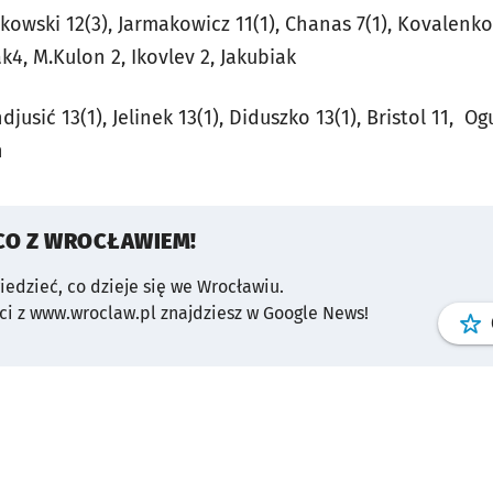
ankowski 12(3), Jarmakowicz 11(1), Chanas 7(1), Kovalenko
k4, M.Kulon 2, Ikovlev 2, Jakubiak
ndjusić 13(1), Jelinek 13(1), Diduszko 13(1), Bristol 11, O
h
CO Z WROCŁAWIEM!
wiedzieć, co dzieje się we Wrocławiu.
i z www.wroclaw.pl znajdziesz w Google News!