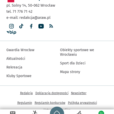
pl. Solny 14,
50-062
Wrocław
tel. 71 776 71 42
e-mail:
redakcja@araw.pl
Gwardia Wrocław
Obiekty sportowe we
Wrocławiu
Aktualności
Sport dla Dzieci
Rekreacja
Mapa strony
Kluby Sportowe
Inne informacje
Redakcja
Deklaracja dostępności
Newsletter
Regulamin
Regulamin konkursów
Polityka prywatności
Strona główna - wroclaw.pl
Ustawienia cookies