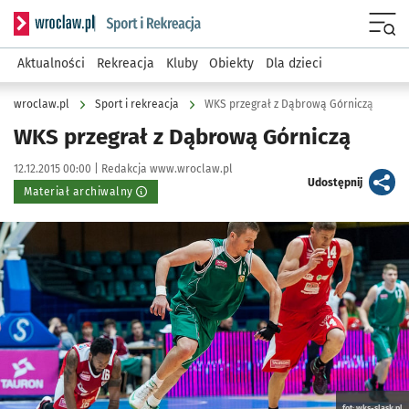
Serwis informacyjny wroclaw.pl podserwis: Sport i rekreacja
Menu
Aktualności
Rekreacja
Kluby
Obiekty
Dla dzieci
wroclaw.pl
Sport i rekreacja
WKS przegrał z Dąbrową Górniczą
WKS przegrał z Dąbrową Górniczą
Data publikacji:
Autor:
12.12.2015 00:00 |
Redakcja www.wroclaw.pl
artykuł
Udostępnij
Materiał archiwalny
Kliknij, aby powiększyć
fot: wks-slask.pl