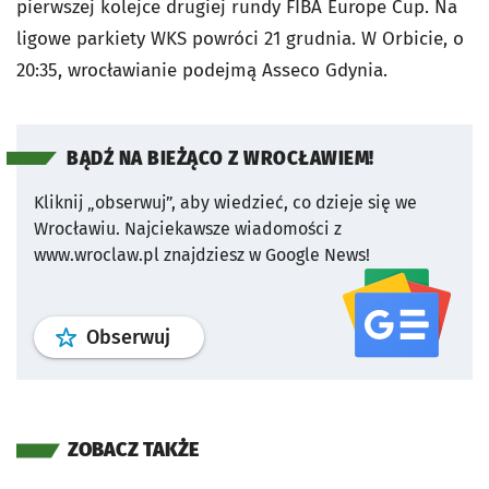
pierwszej kolejce drugiej rundy FIBA Europe Cup. Na
ligowe parkiety WKS powróci 21 grudnia. W Orbicie, o
20:35, wrocławianie podejmą Asseco Gdynia.
BĄDŹ NA BIEŻĄCO Z WROCŁAWIEM!
Kliknij „obserwuj”, aby wiedzieć, co dzieje się we
Wrocławiu.
Najciekawsze wiadomości z
www.wroclaw.pl znajdziesz w Google News!
profil
google news
serwisu wroclaw
Obserwuj
ZOBACZ TAKŻE