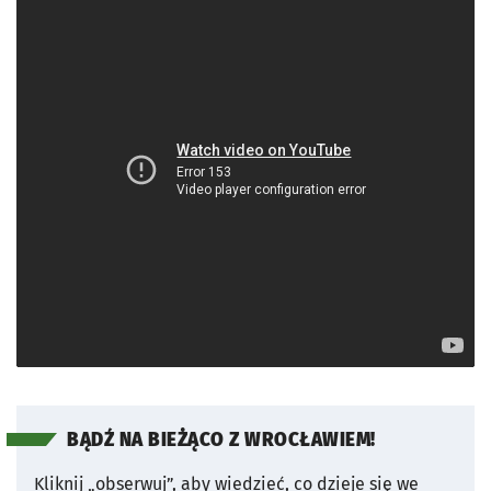
BĄDŹ NA BIEŻĄCO Z WROCŁAWIEM!
Kliknij „obserwuj”, aby wiedzieć, co dzieje się we