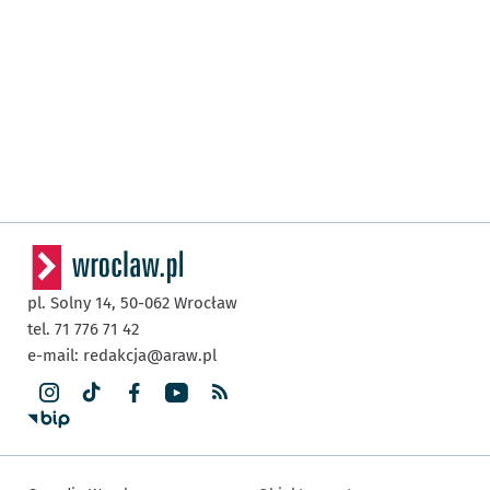
pl. Solny 14,
50-062
Wrocław
tel. 71 776 71 42
e-mail:
redakcja@araw.pl