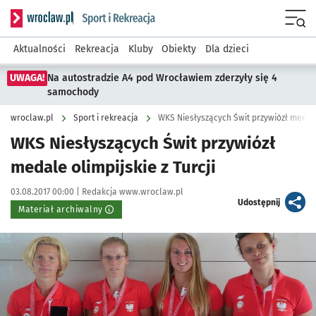
Serwis informacyjny wroclaw.pl podserwis: Sport i rekreacja
Menu
Aktualności
Rekreacja
Kluby
Obiekty
Dla dzieci
UWAGA!
Na autostradzie A4 pod Wrocławiem zderzyły się 4
samochody
wroclaw.pl
Sport i rekreacja
WKS Niesłyszących Świt przywiózł medale 
WKS Niesłyszących Świt przywiózł
medale olimpijskie z Turcji
Data publikacji:
Autor:
03.08.2017 00:00 |
Redakcja www.wroclaw.pl
artykuł
Udostępnij
Materiał archiwalny
Kliknij, aby powiększyć