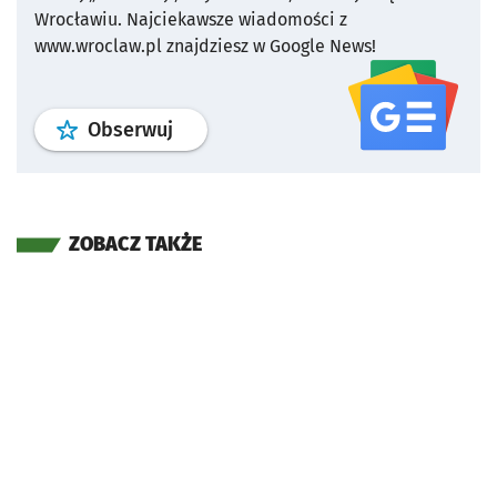
Wrocławiu.
Najciekawsze wiadomości z
www.wroclaw.pl znajdziesz w Google News!
profil
google news
serwisu wroclaw
Obserwuj
ZOBACZ TAKŻE