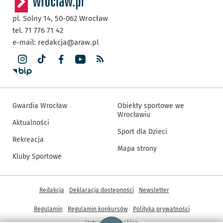
pl. Solny 14,
50-062
Wrocław
tel. 71 776 71 42
e-mail:
redakcja@araw.pl
Gwardia Wrocław
Obiekty sportowe we
Wrocławiu
Aktualności
Sport dla Dzieci
Rekreacja
Mapa strony
Kluby Sportowe
Inne informacje
Redakcja
Deklaracja dostępności
Newsletter
Regulamin
Regulamin konkursów
Polityka prywatności
Strona główna - wroclaw.pl
Ustawienia cookies