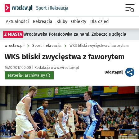
Serwis informacyjny wroclaw.pl podserwis: Sport i rekreacja
Menu
Aktualności
Rekreacja
Kluby
Obiekty
Dla dzieci
Z MIASTA
Wrocławska Potańcówka za nami. Zobaczcie zdjęcia
wroclaw.pl
Sport i rekreacja
WKS bliski zwycięstwa z faworytem
WKS bliski zwycięstwa z faworytem
Data publikacji:
Autor:
16.10.2017 00:00 |
Redakcja www.wroclaw.pl
artykuł
Udostępnij
Materiał archiwalny
Kliknij, aby powiększyć