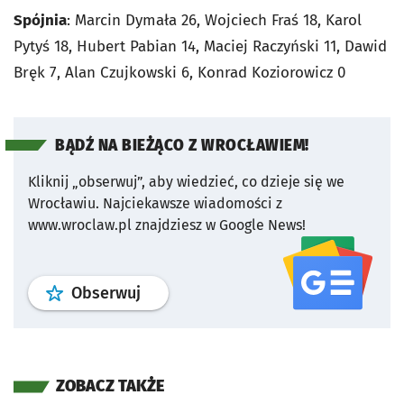
Spójnia
: Marcin Dymała 26, Wojciech Fraś 18, Karol
Pytyś 18, Hubert Pabian 14, Maciej Raczyński 11, Dawid
Bręk 7, Alan Czujkowski 6, Konrad Koziorowicz 0
BĄDŹ NA BIEŻĄCO Z WROCŁAWIEM!
Kliknij „obserwuj”, aby wiedzieć, co dzieje się we
Wrocławiu.
Najciekawsze wiadomości z
www.wroclaw.pl znajdziesz w Google News!
profil
google news
serwisu wroclaw
Obserwuj
ZOBACZ TAKŻE