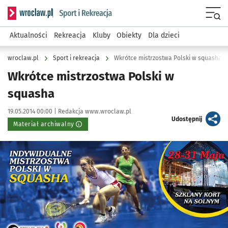
Serwis informacyjny wroclaw.pl podserwis: Sport i rekreacja
Menu
Aktualności
Rekreacja
Kluby
Obiekty
Dla dzieci
wroclaw.pl
Sport i rekreacja
Wkrótce mistrzostwa Polski w squasha
Wkrótce mistrzostwa Polski w
squasha
Data publikacji:
Autor:
19.05.2014 00:00 |
Redakcja www.wroclaw.pl
artykuł
Udostępnij
Materiał archiwalny
Kliknij, aby powiększyć