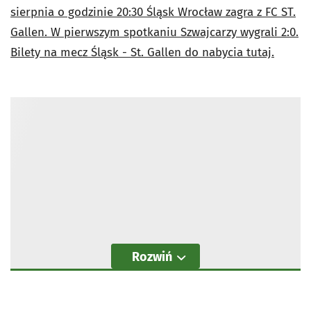
sierpnia o godzinie 20:30 Śląsk Wrocław zagra z FC ST.
Gallen. W pierwszym spotkaniu Szwajcarzy wygrali 2:0.
Bilety na mecz Śląsk - St. Gallen do nabycia tutaj.
Rozwiń