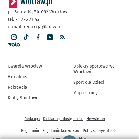
pl. Solny 14,
50-062
Wrocław
tel. 71 776 71 42
e-mail:
redakcja@araw.pl
Gwardia Wrocław
Obiekty sportowe we
Wrocławiu
Aktualności
Sport dla Dzieci
Rekreacja
Mapa strony
Kluby Sportowe
Inne informacje
Redakcja
Deklaracja dostępności
Newsletter
Regulamin
Regulamin konkursów
Polityka prywatności