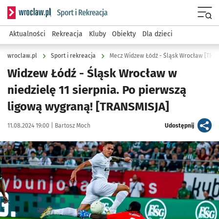
Serwis informacyjny wroclaw.pl podserwis: Sport i rekreacja
Menu
Aktualności
Rekreacja
Kluby
Obiekty
Dla dzieci
wroclaw.pl
Sport i rekreacja
Mecz Widzew Łódź - Śląsk Wrocław [TRA
Widzew Łódź - Śląsk Wrocław w
niedzielę 11 sierpnia. Po pierwszą
ligową wygraną! [TRANSMISJA]
Data publikacji:
Autor:
artykuł
11.08.2024 19:00 |
Bartosz Moch
Udostępnij
Kliknij, aby powiększyć