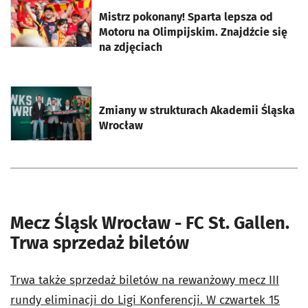
otworzy się w nowej karcie
Mistrz pokonany! Sparta lepsza od
Motoru na Olimpijskim. Znajdźcie się
na zdjęciach
otworzy się w nowej karcie
Zmiany w strukturach Akademii Śląska
Wrocław
Mecz Śląsk Wrocław - FC St. Gallen.
Trwa sprzedaż biletów
Trwa także sprzedaż biletów na rewanżowy mecz III
rundy eliminacji do Ligi Konferencji. W czwartek 15