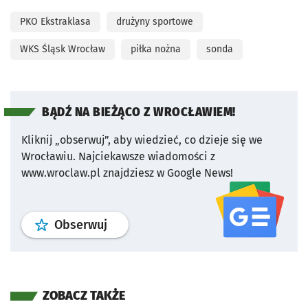
PKO Ekstraklasa
drużyny sportowe
WKS Śląsk Wrocław
piłka nożna
sonda
BĄDŹ NA BIEŻĄCO Z WROCŁAWIEM!
Kliknij „obserwuj”, aby wiedzieć, co dzieje się we
Wrocławiu.
Najciekawsze wiadomości z
www.wroclaw.pl znajdziesz w Google News!
profil
google news
serwisu wroclaw
Obserwuj
ZOBACZ TAKŻE