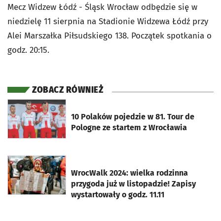
Mecz Widzew Łódź - Śląsk Wrocław odbędzie się w
niedzielę 11 sierpnia na Stadionie Widzewa Łódź przy
Alei Marszałka Piłsudskiego 138. Początek spotkania o
godz. 20:15.
ZOBACZ RÓWNIEŻ
otworzy się w nowej karcie
10 Polaków pojedzie w 81. Tour de
Pologne ze startem z Wrocławia
otworzy się w nowej karcie
WrocWalk 2024: wielka rodzinna
przygoda już w listopadzie! Zapisy
wystartowały o godz. 11.11