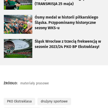
(TRANSMISJA 25 maja)
otworzy się w nowej karcie
Ósmy medal w historii piłkarskiego
Śląska. Przypominamy historyczne
sezony WKS-u
otworzy się w nowej karcie
Śląsk Wrocław z trzecią frekwencją w
sezonie 2023/24 PKO BP Ekstraklasy!
ŹRÓDŁO:
materiały prasowe
PKO Ekstraklasa
drużyny sportowe