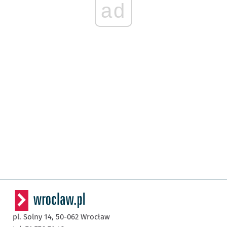
ad
pl. Solny 14,
50-062
Wrocław