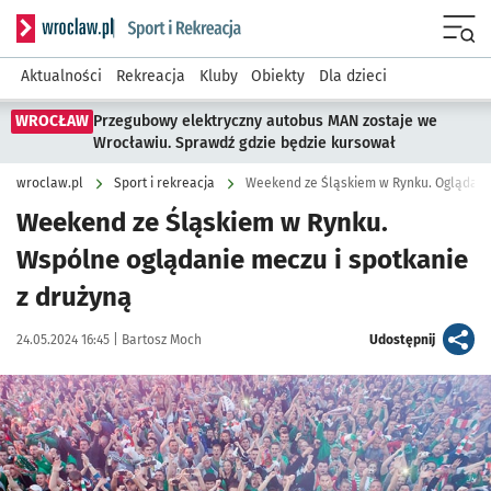
Serwis informacyjny wroclaw.pl podserwis: Sport i rekreacja
Menu
Aktualności
Rekreacja
Kluby
Obiekty
Dla dzieci
WROCŁAW
Przegubowy elektryczny autobus MAN zostaje we
Wrocławiu. Sprawdź gdzie będzie kursował
wroclaw.pl
Sport i rekreacja
Weekend ze Śląskiem w Rynku. Oglądanie
Weekend ze Śląskiem w Rynku.
Wspólne oglądanie meczu i spotkanie
z drużyną
Data publikacji:
Autor:
artykuł
24.05.2024 16:45 |
Bartosz Moch
Udostępnij
Kliknij, aby powiększyć