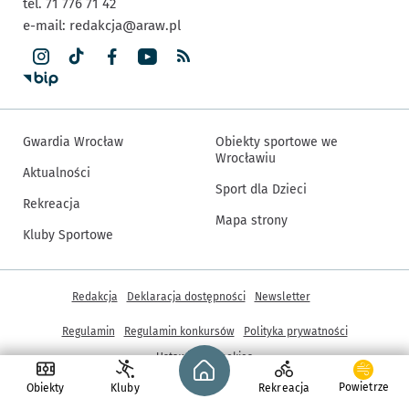
tel. 71 776 71 42
e-mail:
redakcja@araw.pl
Gwardia Wrocław
Obiekty sportowe we
Wrocławiu
Aktualności
Sport dla Dzieci
Rekreacja
Mapa strony
Kluby Sportowe
Inne informacje
Redakcja
Deklaracja dostępności
Newsletter
Regulamin
Regulamin konkursów
Polityka prywatności
Strona główna - wroclaw.pl
Ustawienia cookies
Powietrze
Obiekty
Kluby
Rekreacja
© Copyright 2005-2026, ARAW S.A., Gmina Wrocław