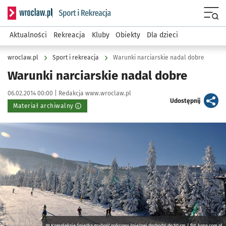
Serwis informacyjny wroclaw.pl podserwis: Sport i rekreacja
Menu
Aktualności
Rekreacja
Kluby
Obiekty
Dla dzieci
wroclaw.pl
Sport i rekreacja
Warunki narciarskie nadal dobre
Warunki narciarskie nadal dobre
Data publikacji:
Autor:
06.02.2014 00:00 |
Redakcja www.wroclaw.pl
artykuł
Udostępnij
Materiał archiwalny
Kliknij, aby powiększyć
W Kompleksie Śnieżka grubość pokrywy śnieżnej dochodzi do 50 cm / fot. kopa.com.pl