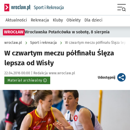
Serwis informacyjny wroclaw.pl podserwis: Sport i rekreacja
Menu
Aktualności
Rekreacja
Kluby
Obiekty
Dla dzieci
WROCŁAW
Wrocławska Potańcówka w sobotę, 8 sierpnia
wroclaw.pl
Sport i rekreacja
W czwartym meczu półfinału Ślęza lepsz
W czwartym meczu półfinału Ślęza
lepsza od Wisły
Data publikacji:
Autor:
22.04.2016 00:00 |
Redakcja www.wroclaw.pl
artykuł
Udostępnij
Materiał archiwalny
Kliknij, aby powiększyć