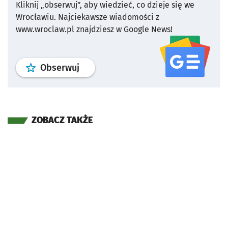
Kliknij „obserwuj”, aby wiedzieć, co dzieje się we
Wrocławiu.
Najciekawsze wiadomości z
www.wroclaw.pl znajdziesz w Google News!
profil
google news
serwisu wroclaw
Obserwuj
ZOBACZ TAKŻE