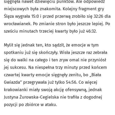
sięgnęła nawet dziewięciu punktów. Ale odpowiedź
miejscowych była znakomita. Kolejny fragment gry
Ślęza wygrała 15:0 i przed przerwą zrobiło się 32:26 dla
wrocławianek. Po zmianie stron było jeszcze lepiej. Po
sześciu minutach trzeciej kwarty było już 46:32.
Mylił się jednak ten, kto sądził, że emocje w tym
spotkaniu już się skończyły. Wisła jeszcze raz zebrała
się do walki na całego i ten zryw omal nie przyniósł
jej sukcesu. Na niespełna trzy minuty przed końcem
czwartej kwarty emocje sięgnęły zenitu, bo „Biała
Gwiazda” przegrywała już tylko 54:56. Co więcej
krakowianki miały swoją akcję ofensywną, jednak
Justyna Żurowska-Cegielska nie trafiła z dogodnej
pozycji po zbiórce w ataku.