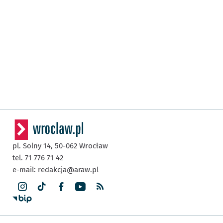
pl. Solny 14,
50-062
Wrocław
tel. 71 776 71 42
e-mail:
redakcja@araw.pl