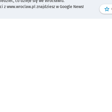
wiedzieć, co dzieje się we Wrocławiu.
i z www.wroclaw.pl znajdziesz w Google News!