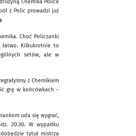
z drużyną Chemika Police
ół z Polic prowadzi już
y
.
emika. Choć Policzanki
 łatwo. Kilkukrotnie to
ególnych setów, ale w
rzegrałyśmy z Chemikiem
wić grę w końcówkach –
wiankom uda się wygrać,
odz. 20.30. W wypadku
dobędzie tytuł mistrza