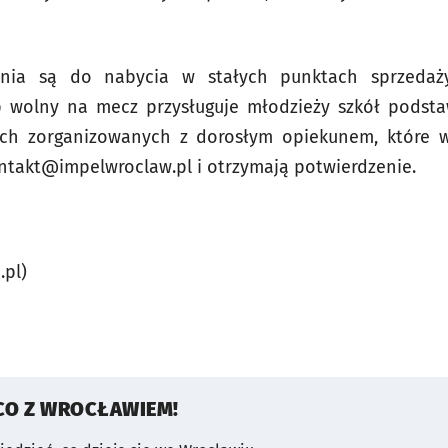
ania są do nabycia w stałych punktach sprzedaży
p wolny na mecz przysługuje młodzieży szkół podst
ch zorganizowanych z dorosłym opiekunem, które w
ntakt@impelwroclaw.pl
i otrzymają potwierdzenie.
.pl)
CO Z WROCŁAWIEM!