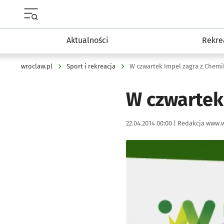
Menu główne portalu wroclaw.pl
Aktualności
Rekre
wroclaw.pl
Sport i rekreacja
W czwartek Impel zagra z Chemi
W czwartek
Data publikacji:
Autor:
22.04.2014 00:00 |
Redakcja www.w
Kliknij, aby powiększyć