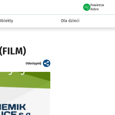
Powietrze
we Wrocławiu
i rekreacja
dobre
Obiekty
Dla dzieci
(FILM)
artykuł
Udostępnij