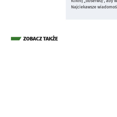
Kliknij „obserwuj”, aby 
Najciekawsze wiadomośc
ZOBACZ TAKŻE