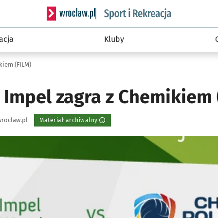
Serwis informacyjny wroclaw.pl podserwis: Sport 
acja
Kluby
kiem (FILM)
 Impel zagra z Chemikiem 
roclaw.pl
Materiał archiwalny