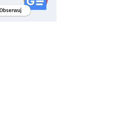
profil
google news
serwisu wroclaw.pl
Obserwuj