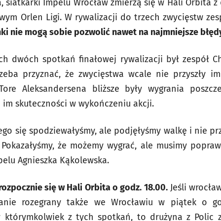
, siatkarki Impelu Wrocław zmierzą się w Hali Orbita 
wym Orlen Ligi. W rywalizacji do trzech zwycięstw zesp
ki nie mogą sobie pozwolić nawet na najmniejsze błęd
h dwóch spotkań finałowej rywalizacji był zespół Ch
trzeba przyznać, że zwycięstwa wcale nie przyszły im
Tore Aleksandersena bliższe były wygrania poszcz
im skuteczności w wykończeniu akcji.
czego się spodziewałyśmy, ale podjęłyśmy walkę i nie p
 Pokazałyśmy, że możemy wygrać, ale musimy popra
pelu Agnieszka Kąkolewska.
zpocznie się w Hali Orbita o godz. 18.00.
Jeśli wrocła
anie rozegrany także we Wrocławiu w piątek o g
 którymkolwiek z tych spotkań, to drużyna z Polic z