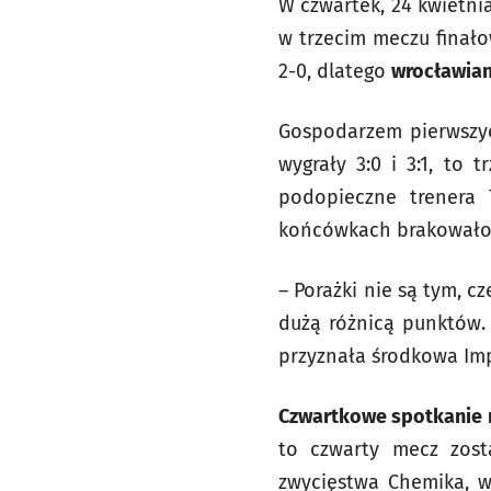
W czwartek, 24 kwietnia
w trzecim meczu finało
2-0, dlatego
wrocławian
Gospodarzem pierwszyc
wygrały 3:0 i 3:1, to 
podopieczne trenera 
końcówkach brakowało 
– Porażki nie są tym, 
dużą różnicą punktów.
przyznała środkowa Im
Czwartkowe spotkanie ro
to czwarty mecz zost
zwycięstwa Chemika, w