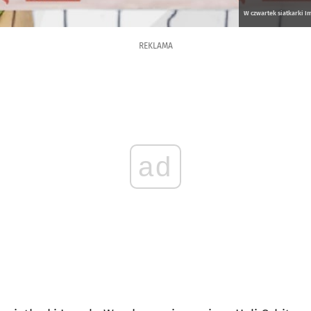
W czwartek siatkarki I
REKLAMA
ad