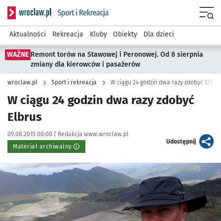
Serwis informacyjny wroclaw.pl podserwis: Sport i rekreacja
Menu
Aktualności
Rekreacja
Kluby
Obiekty
Dla dzieci
WAŻNE
Remont torów na Stawowej i Peronowej. Od 8 sierpnia
zmiany dla kierowców i pasażerów
wroclaw.pl
Sport i rekreacja
W ciągu 24 godzin dwa razy zdobyć Elbru
W ciągu 24 godzin dwa razy zdobyć
Elbrus
Data publikacji:
Autor:
09.08.2015 00:00 |
Redakcja www.wroclaw.pl
artykuł
Udostępnij
Materiał archiwalny
Kliknij, aby powiększyć