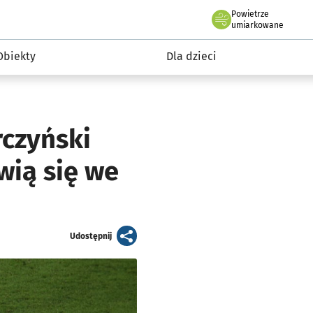
Powietrze
we Wrocławiu
i rekreacja
umiarkowane
Obiekty
Dla dzieci
rczyński
wią się we
artykuł
Udostępnij