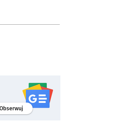
profil
google news
serwisu wroclaw.pl
Obserwuj