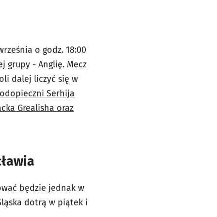
września o godz. 18:00
j grupy - Anglię. Mecz
i dalej liczyć się w
odopieczni Serhija
cka Grealisha oraz
cławia
cować będzie jednak w
ląska dotrą w piątek i