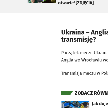
otwarte! [ZDJĘCIA]
Ukraina – Anglia
transmisję?
Początek meczu Ukraina
Anglia we Wrocławiu wc
Transmisja meczu w Pols
ZOBACZ RÓWN
otworzy się w nowej karcie
Jak doje