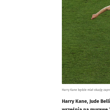
Harry Kane będzie miał okazję zapr
Harry Kane, Jude Bel
września na murawę Ta