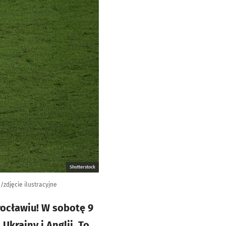
Shutterstock
zdjęcie ilustracyjne
rocławiu! W sobotę 9
krainy i Anglii. To