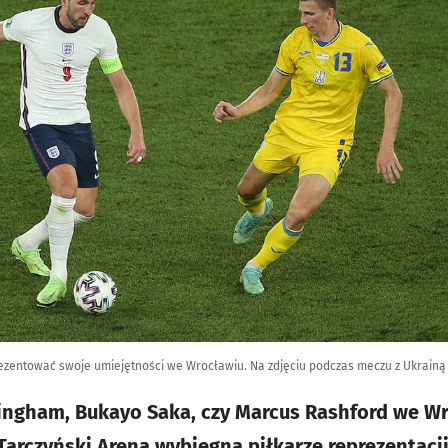
ezentować swoje umiejętności we Wrocławiu. Na zdjęciu podczas meczu z Ukrainą /
lingham, Bukayo Saka, czy Marcus Rashford we W
rczyński Arena wybiegną piłkarze reprezentacji U