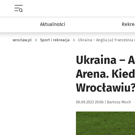
Menu główne portalu wroclaw.pl
Aktualności
Rekre
wroclaw.pl
Sport i rekreacja
Ukraina – Anglia już 9 września
Ukraina – A
Arena. Kied
Wrocławiu
Data publikacji:
Autor:
06.09.2023 20:06 |
Bartosz Moch
Kliknij, aby powiększyć