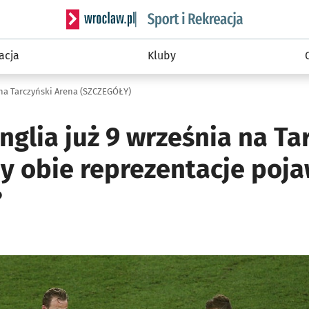
Serwis informacyjny wroclaw.pl podserwis: Sport 
acja
Kluby
 na Tarczyński Arena (SZCZEGÓŁY)
nglia już 9 września na Ta
y obie reprezentacje poja
?