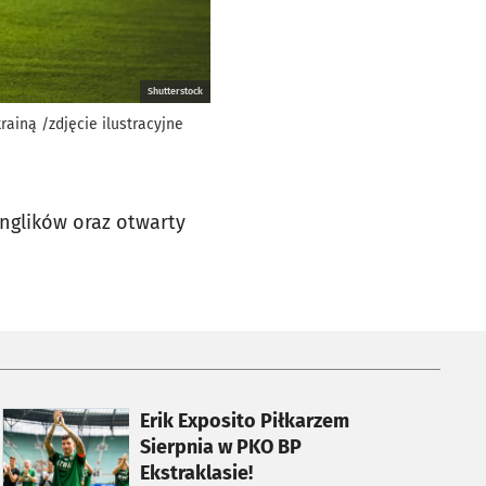
Shutterstock
ainą /zdjęcie ilustracyjne
nglików oraz otwarty
otworzy się w nowej karcie
Erik Exposito Piłkarzem
Sierpnia w PKO BP
Ekstraklasie!