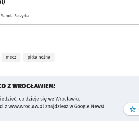
I)
 Mariola Szczyrba
mecz
piłka nożna
CO Z WROCŁAWIEM!
wiedzieć, co dzieje się we Wrocławiu.
i z www.wroclaw.pl znajdziesz w Google News!