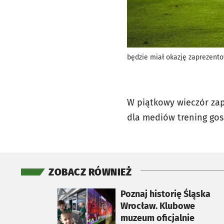
będzie miał okazję zaprezento
W piątkowy wieczór za
dla mediów trening go
ZOBACZ RÓWNIEŻ
otworzy się w nowej karcie
Poznaj historię Śląska
Wrocław. Klubowe
muzeum oficjalnie