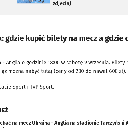
zdjęcia)
: gdzie kupić bilety na mecz a gdzie 
 - Anglia o godzinie 18:00 w sobotę 9 września.
Bilety 
iąż można nabyć tutaj (ceny od 200 do nawet 600 zł).
acie Sport i TVP Sport.
IEŻ
chać na mecz Ukraina - Anglia na stadionie Tarczyński