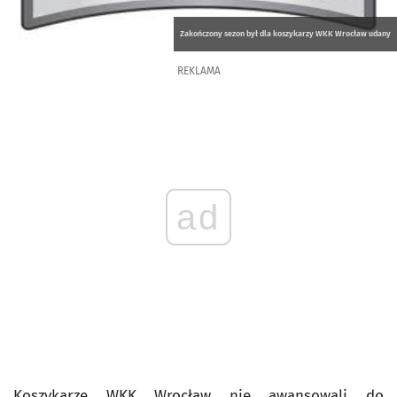
Zakończony sezon był dla koszykarzy WKK Wrocław udany
REKLAMA
ad
Koszykarze WKK Wrocław nie awansowali do