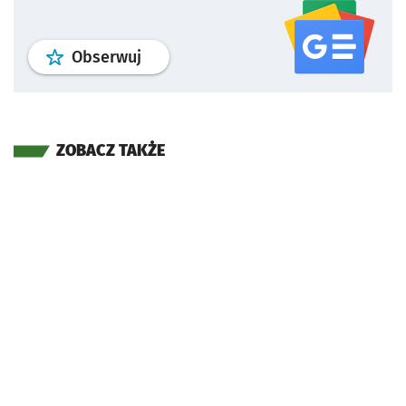
profil
google news
serwisu wroclaw
Obserwuj
ZOBACZ TAKŻE