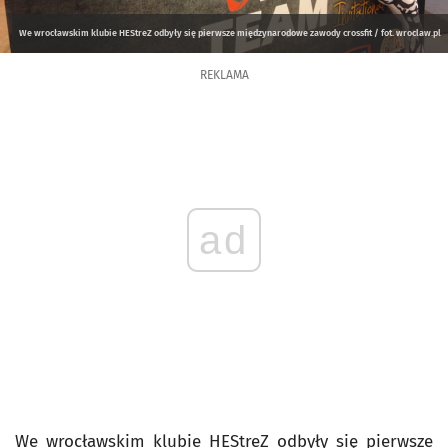
We wrocławskim klubie HEStreZ odbyły się pierwsze międzynarodowe zawody crossfit / fot. wroclaw.pl
REKLAMA
ad
We wrocławskim klubie HEStreZ odbyły się pierwsze