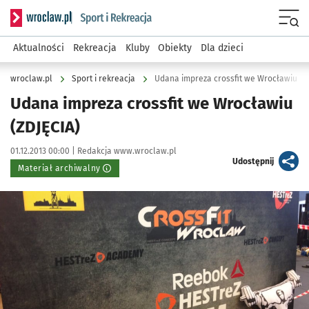
Serwis informacyjny wroclaw.pl podserwis: Sport i rekreacja
Menu
Aktualności
Rekreacja
Kluby
Obiekty
Dla dzieci
wroclaw.pl
Sport i rekreacja
Udana impreza crossfit we Wrocławiu (Z
Udana impreza crossfit we Wrocławiu
(ZDJĘCIA)
Data publikacji:
Autor:
01.12.2013 00:00 |
Redakcja www.wroclaw.pl
artykuł
Udostępnij
Materiał archiwalny
Kliknij, aby powiększyć