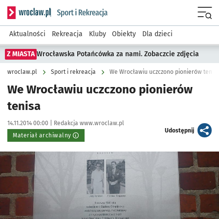
Serwis informacyjny wroclaw.pl podserwis: Sport i rekreacja
Menu
Aktualności
Rekreacja
Kluby
Obiekty
Dla dzieci
Z MIASTA
Wrocławska Potańcówka za nami. Zobaczcie zdjęcia
wroclaw.pl
Sport i rekreacja
We Wrocławiu uczczono pionierów tenis
We Wrocławiu uczczono pionierów
tenisa
Data publikacji:
Autor:
14.11.2014 00:00 |
Redakcja www.wroclaw.pl
artykuł
Udostępnij
Materiał archiwalny
Kliknij, aby powiększyć