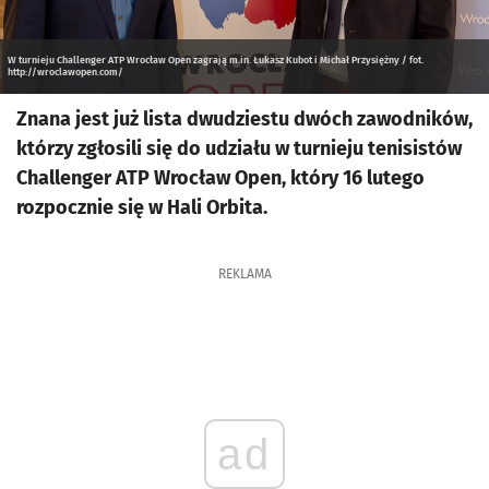
W turnieju Challenger ATP Wrocław Open zagrają m.in. Łukasz Kubot i Michał Przysiężny / fot.
http://wroclawopen.com/
Znana jest już lista dwudziestu dwóch zawodników,
którzy zgłosili się do udziału w turnieju tenisistów
Challenger ATP Wrocław Open, który 16 lutego
rozpocznie się w Hali Orbita.
REKLAMA
ad