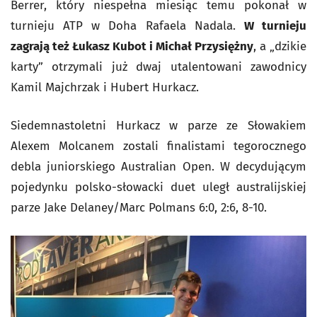
Berrer, który niespełna miesiąc temu pokonał w
turnieju ATP w Doha Rafaela Nadala.
W turnieju
zagrają też Łukasz Kubot i Michał Przysiężny
, a „dzikie
karty” otrzymali już dwaj utalentowani zawodnicy
Kamil Majchrzak i Hubert Hurkacz.
Siedemnastoletni Hurkacz w parze ze Słowakiem
Alexem Molcanem zostali finalistami tegorocznego
debla juniorskiego Australian Open. W decydującym
pojedynku polsko-słowacki duet uległ australijskiej
parze Jake Delaney/Marc Polmans 6:0, 2:6, 8-10.