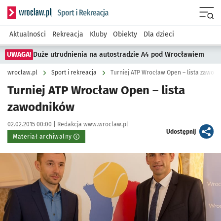
Serwis informacyjny wroclaw.pl podserwis: Sport i rekreacja
Menu
Aktualności
Rekreacja
Kluby
Obiekty
Dla dzieci
UWAGA!
Duże utrudnienia na autostradzie A4 pod Wrocławiem
wroclaw.pl
Sport i rekreacja
Turniej ATP Wrocław Open – lista zawod
Turniej ATP Wrocław Open – lista
zawodników
Data publikacji:
Autor:
02.02.2015 00:00 |
Redakcja www.wroclaw.pl
artykuł
Udostępnij
Materiał archiwalny
Kliknij, aby powiększyć