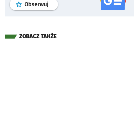
profil
google news
serwisu wroclaw
Obserwuj
ZOBACZ TAKŻE