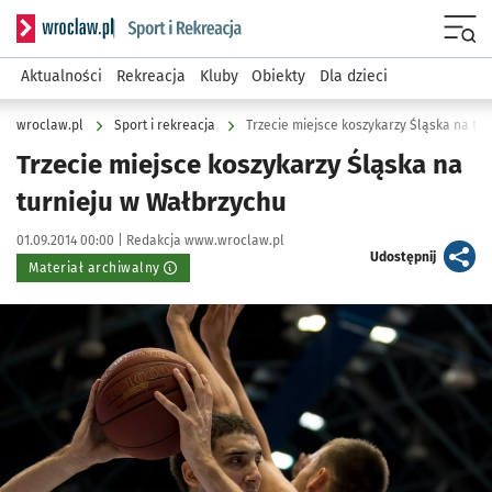
Serwis informacyjny wroclaw.pl podserwis: Sport i rekreacja
Menu
Aktualności
Rekreacja
Kluby
Obiekty
Dla dzieci
wroclaw.pl
Sport i rekreacja
Trzecie miejsce koszykarzy Śląska na tu
Trzecie miejsce koszykarzy Śląska na
turnieju w Wałbrzychu
Data publikacji:
Autor:
01.09.2014 00:00 |
Redakcja www.wroclaw.pl
artykuł
Udostępnij
Materiał archiwalny
Kliknij, aby powiększyć