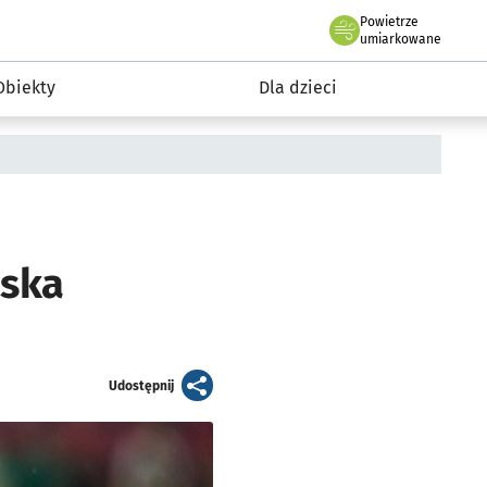
Powietrze
we Wrocławiu
i rekreacja
umiarkowane
Obiekty
Dla dzieci
ąska
artykuł
Udostępnij