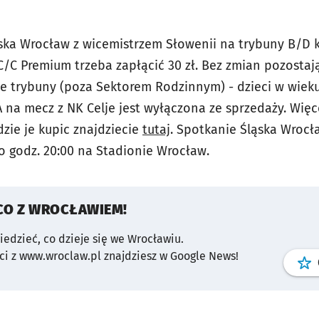
ska Wrocław z wicemistrzem Słowenii na trybuny B/D ko
C/C Premium trzeba zapłącić 30 zł. Bez zmian pozostaj
ie trybuny (poza Sektorem Rodzinnym) - dzieci w wieku
A na mecz z NK Celje jest wyłączona ze sprzedaży. Więc
zie je kupic znajdziecie
tutaj
. Spotkanie Śląska Wrocł
, o godz. 20:00 na Stadionie Wrocław.
CO Z WROCŁAWIEM!
wiedzieć, co dzieje się we Wrocławiu.
i z www.wroclaw.pl znajdziesz w Google News!