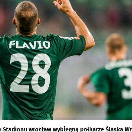
ę Stadionu wrocław wybiegną połkarze Ślaska Wr