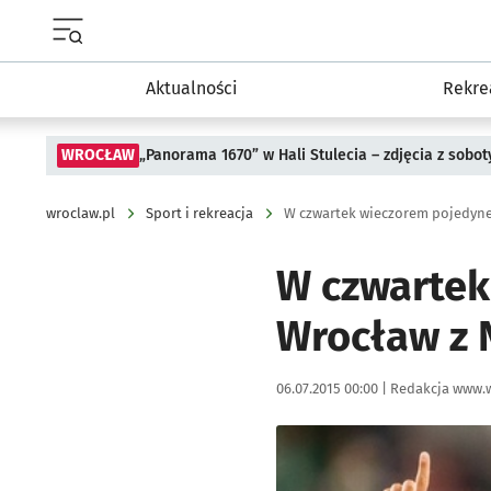
Menu główne portalu wroclaw.pl
Aktualności
Rekre
WROCŁAW
„Panorama 1670” w Hali Stulecia – zdjęcia z sobot
wroclaw.pl
Sport i rekreacja
W czwartek wieczorem pojedyne
W czwartek
Wrocław z 
Data publikacji:
Autor:
06.07.2015 00:00 |
Redakcja www.w
Kliknij, aby powiększyć