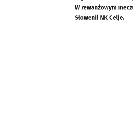
W rewanżowym meczu I
Słowenii NK Celje.