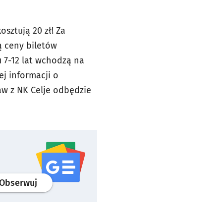
sztują 20 zł! Za
ą ceny biletów
 7-12 lat wchodzą na
ej informacji o
aw z NK Celje odbędzie
profil
google news
serwisu wroclaw.pl
Obserwuj