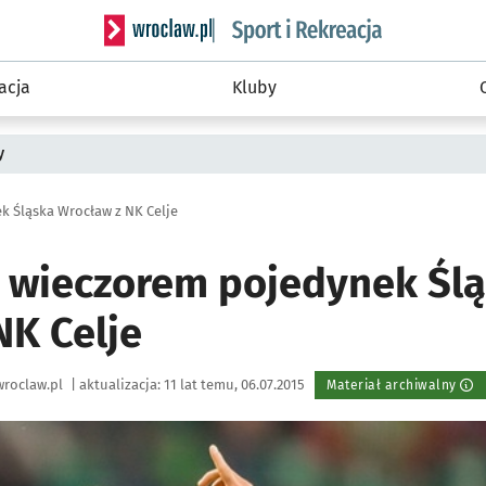
Serwis informacyjny wroclaw.pl podserwis: Sport 
acja
Kluby
y
k Śląska Wrocław z NK Celje
 wieczorem pojedynek Śl
NK Celje
roclaw.pl
|
aktualizacja:
11 lat temu, 06.07.2015
Materiał archiwalny