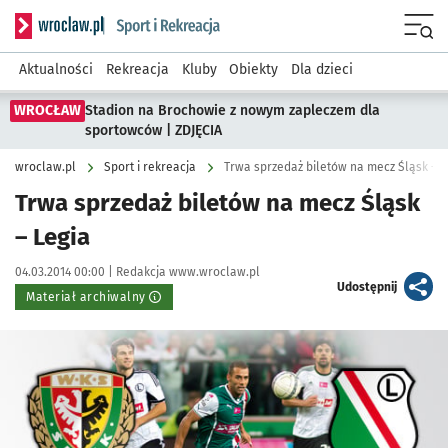
Serwis informacyjny wroclaw.pl podserwis: Sport i rekreacja
Menu
Aktualności
Rekreacja
Kluby
Obiekty
Dla dzieci
WROCŁAW
Stadion na Brochowie z nowym zapleczem dla
sportowców | ZDJĘCIA
wroclaw.pl
Sport i rekreacja
Trwa sprzedaż biletów na mecz Śląsk – L
Trwa sprzedaż biletów na mecz Śląsk
– Legia
Data publikacji:
Autor:
04.03.2014 00:00 |
Redakcja www.wroclaw.pl
artykuł
Udostępnij
Materiał archiwalny
Kliknij, aby powiększyć