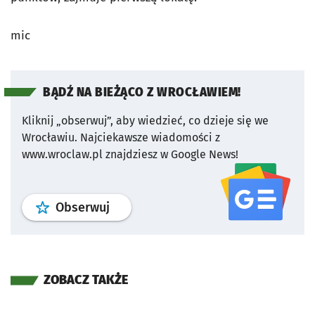
mic
BĄDŹ NA BIEŻĄCO Z WROCŁAWIEM!
Kliknij „obserwuj”, aby wiedzieć, co dzieje się we
Wrocławiu.
Najciekawsze wiadomości z
www.wroclaw.pl znajdziesz w Google News!
profil
google news
serwisu wroclaw
Obserwuj
ZOBACZ TAKŻE