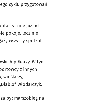
szego cyklu przygotowań
ntastycznie już od
je pokoje, lecz nie
gaży wszyscy spotkali
skich piłkarzy. W tym
sportowcy z innych
 wioślarzy,
„Diablo” Włodarczyk.
za był marszobieg na