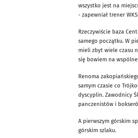
wszystko jest na miejs
- zapewniał trener WKS
Rzeczywiście baza Cent
samego początku. W pier
mieli zbyt wiele czasu 
się bowiem na wspólnej 
Renoma zakopiańskiego 
samym czasie co Trójko
dyscyplin. Zawodnicy Ś
panczenistów i bokseró
A pierwszym górskim s
górskim szlaku.