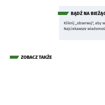
BĄDŹ NA BIEŻĄ
Kliknij „obserwuj”, aby 
Najciekawsze wiadomośc
ZOBACZ TAKŻE