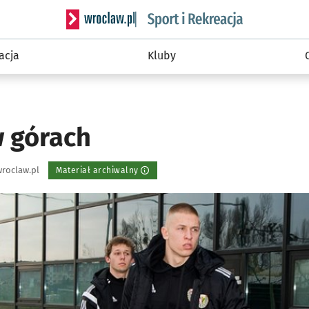
Serwis informacyjny wroclaw.pl podserwis: Sport 
acja
Kluby
 górach
roclaw.pl
Materiał archiwalny