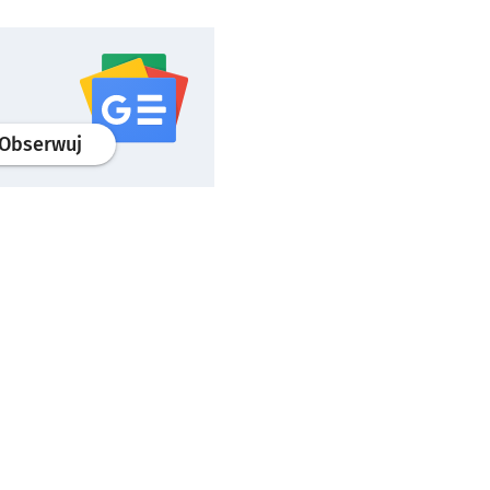
profil
google news
serwisu wroclaw.pl
Obserwuj