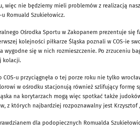
cu, więc nie będziemy mieli problemów z realizacją na
-u Romuald Szukiełowicz.
ralnego Ośrodka Sportu w Zakopanem prezentuje się fa
wszej kolejności piłkarze Śląska poznali w COS-ie swo
na wygodne się w nich rozmieszczenie. Po zrzuceniu ba
kolacji.
COS-u przyciągnęła o tej porze roku nie tylko wrocław
lorowi w ośrodku stacjonują również szlifujący formę 
ląska na korytarzach mogą więc spotkać także judoków,
w, z których najbardziej rozpoznawalny jest Krzysztof 
prawdzianem dla podopiecznych Romualda Szukiełowic