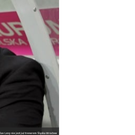
slav Levy nie jest już trenerem Śląska Wrocław