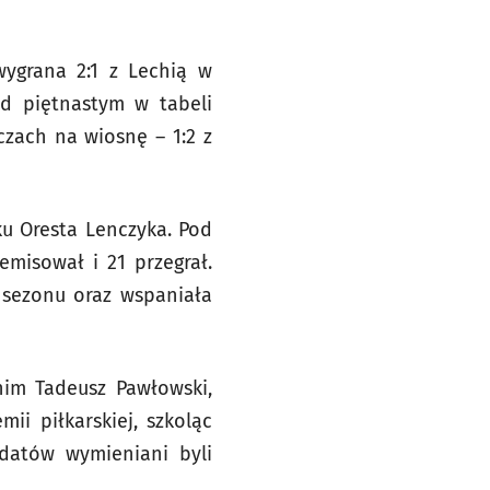
wygrana 2:1 z Lechią w
ad piętnastym w tabeli
czach na wiosnę – 1:2 z
ku Oresta Lenczyka. Pod
emisował i 21 przegrał.
 sezonu oraz wspaniała
im Tadeusz Pawłowski,
ii piłkarskiej, szkoląc
ydatów wymieniani byli