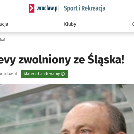
Serwis informacyjny wroclaw.pl podserwis: Sport 
acja
Kluby
ka!
evy zwolniony ze Śląska!
roclaw.pl
Materiał archiwalny