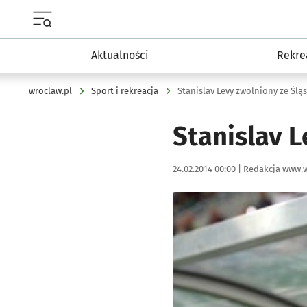
Menu główne portalu wroclaw.pl
Aktualności
Rekre
wroclaw.pl
Sport i rekreacja
Stanislav Levy zwolniony ze Śląs
Stanislav L
Data publikacji:
Autor:
24.02.2014 00:00 |
Redakcja www.w
Kliknij, aby powiększyć