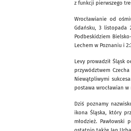
z funkcji pierwszego tr
Wrocławianie od ośmiu
Gdańsku, 3 listopada 
Podbeskidziem Bielsko-
Lechem w Poznaniu i 2:
Levy prowadził Śląsk o
przywództwem Czecha Śl
Niewątpliwymi sukcesa
postawa wrocławian w m
Dziś poznamy nazwisk
ikona Śląska, który pr
młodzież. Pawłowski p
ostatnio także Jan Urba