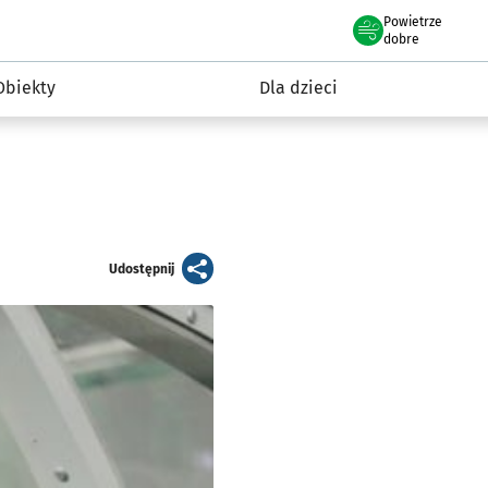
Powietrze
we Wrocławiu
i rekreacja
dobre
Obiekty
Dla dzieci
artykuł
Udostępnij