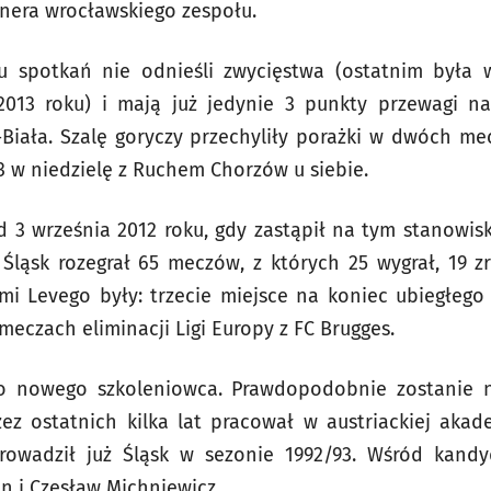
enera wrocławskiego zespołu.
 spotkań nie odnieśli zwycięstwa (ostatnim była 
2013 roku) i mają już jedynie 3 punkty przewagi n
Biała. Szalę goryczy przechyliły porażki w dwóch me
3 w niedzielę z Ruchem Chorzów u siebie.
d 3 września 2012 roku, gdy zastąpił na tym stanowis
ąsk rozegrał 65 meczów, z których 25 wygrał, 19 zr
mi Levego były: trzecie miejsce na koniec ubiegłego
eczach eliminacji Ligi Europy z FC Brugges.
o nowego szkoleniowca. Prawdopodobnie zostanie n
zez ostatnich kilka lat pracował w austriackiej akadem
rowadził już Śląsk w sezonie 1992/93. Wśród kand
n i Czesław Michniewicz.