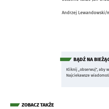
Andrzej Lewandowski/
BĄDŹ NA BIEŻĄ
Kliknij „obserwuj”, aby 
Najciekawsze wiadomośc
ZOBACZ TAKŻE