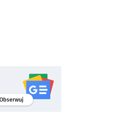
profil
google news
serwisu wroclaw.pl
Obserwuj