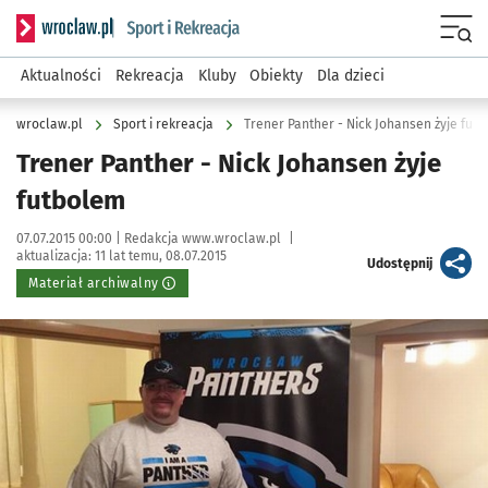
Serwis informacyjny wroclaw.pl podserwis: Sport i rekreacja
Menu
Aktualności
Rekreacja
Kluby
Obiekty
Dla dzieci
wroclaw.pl
Sport i rekreacja
Trener Panther - Nick Johansen żyje fut
Trener Panther - Nick Johansen żyje
futbolem
Data publikacji:
Autor:
07.07.2015 00:00 |
Redakcja www.wroclaw.pl
|
aktualizacja:
11 lat temu, 08.07.2015
artykuł
Udostępnij
Materiał archiwalny
Kliknij, aby powiększyć