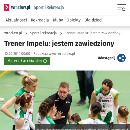
Serwis informacyjny wroclaw.pl podserwis: Sport i rekreacja
Menu
Aktualności
Rekreacja
Kluby
Obiekty
Dla dzieci
wroclaw.pl
Sport i rekreacja
Trener Impelu: jestem zawiedziony
Trener Impelu: jestem zawiedziony
Data publikacji:
Autor:
10.02.2014 00:00 |
Redakcja www.wroclaw.pl
artykuł
Udostępnij
Materiał archiwalny
Kliknij, aby powiększyć
Siatkarki Impelu Wrocław przegrały z Chemikiem Police 0:3 / fot. wroclaw.pl