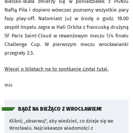
Bielsko-Biała zmierzy się w poniedziałek z PGNiG
Naftą Piła i dopiero wówczas poznamy wszystkie pary
fazy play-off. Natomiast już w środę o godz. 18.00
zespół Impelu zagra w Hali Orbita z francuską drużyną
SF Paris Saint-Cloud w rewanżowym meczu 1/4 finału
Challenge Cup. W pierwszym meczu wrocławianki
przegrały 2:3.
Więcej o biletach na to spotkanie czytaj tutaj.
mic
BĄDŹ NA BIEŻĄCO Z WROCŁAWIEM!
Kliknij „obserwuj”, aby wiedzieć, co dzieje się we
Wrocławiu.
Najciekawsze wiadomości z