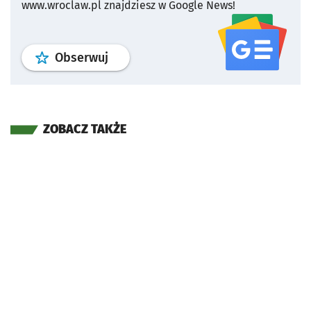
www.wroclaw.pl znajdziesz w Google News!
profil
google news
serwisu wroclaw
Obserwuj
ZOBACZ TAKŻE