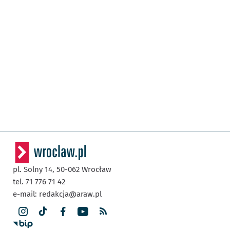
pl. Solny 14,
50-062
Wrocław
tel. 71 776 71 42
e-mail:
redakcja@araw.pl