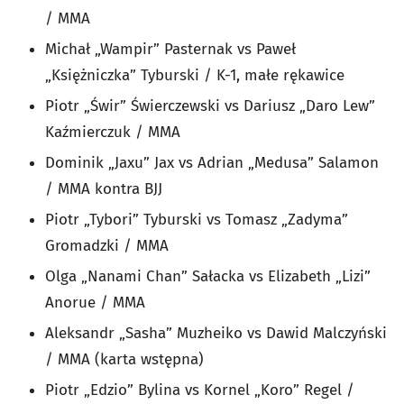
/ MMA
Michał „Wampir” Pasternak vs Paweł
„Księżniczka” Tyburski / K-1, małe rękawice
Piotr „Świr” Świerczewski vs Dariusz „Daro Lew”
Kaźmierczuk / MMA
Dominik „Jaxu” Jax vs Adrian „Medusa” Salamon
/ MMA kontra BJJ
Piotr „Tybori” Tyburski vs Tomasz „Zadyma”
Gromadzki / MMA
Olga „Nanami Chan” Sałacka vs Elizabeth „Lizi”
Anorue / MMA
Aleksandr „Sasha” Muzheiko vs Dawid Malczyński
/ MMA (karta wstępna)
Piotr „Edzio” Bylina vs Kornel „Koro” Regel /