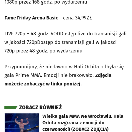
1080p przez 168 godz. po wydarzeniu
Fame Friday Arena Basic
- cena 34,99ZŁ
LIVE 720p + 48 godz. VODDostęp live do transmisji gali
w jakości 720pDostęp do transmisji gali w jakości
720p przez 48 godz. po wydarzeniu
Przypomnijmy, że niedawno w Hali Orbita odbyła się
gala Prime MMA. Emocji nie brakowało.
Zdjęcia
możecie zobaczyć w linku poniżej.
ZOBACZ RÓWNIEŻ
otworzy się w nowej karcie
Wielka gala MMA we Wrocławiu. Hala
Orbita rozgrzana z emocji do
czerwoności! (ZOBACZ ZDJĘCIA)