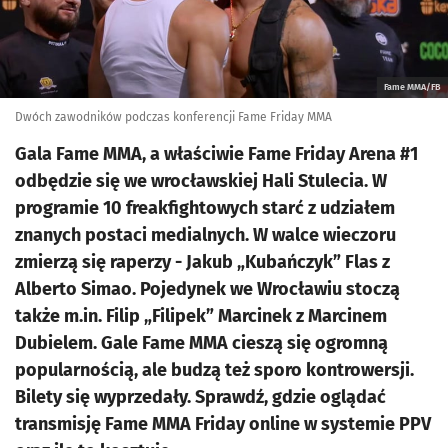
Fame MMA/FB
Dwóch zawodników podczas konferencji Fame Friday MMA
Gala Fame MMA, a właściwie Fame Friday Arena #1
odbędzie się we wrocławskiej Hali Stulecia. W
programie 10 freakfightowych starć z udziałem
znanych postaci medialnych. W walce wieczoru
zmierzą się raperzy - Jakub „Kubańczyk” Flas z
Alberto Simao. Pojedynek we Wrocławiu stoczą
także m.in. Filip „Filipek” Marcinek z Marcinem
Dubielem. Gale Fame MMA cieszą się ogromną
popularnością, ale budzą też sporo kontrowersji.
Bilety się wyprzedały. Sprawdź, gdzie oglądać
transmisję Fame MMA Friday online w systemie PPV