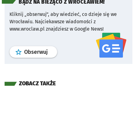
BĄDŹ NA BIEŻĄCO Z WROCŁAWIEM!
Kliknij „obserwuj”, aby wiedzieć, co dzieje się we
Wrocławiu.
Najciekawsze wiadomości z
www.wroclaw.pl znajdziesz w Google News!
profil
google news
serwisu wroclaw
Obserwuj
ZOBACZ TAKŻE