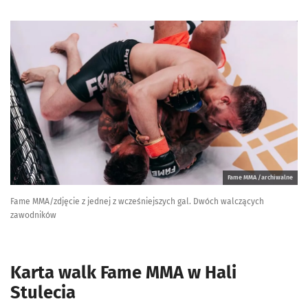
Fame MMA /archiwalne
Fame MMA/zdjęcie z jednej z wcześniejszych gal. Dwóch walczących
zawodników
Karta walk Fame MMA w Hali
Stulecia