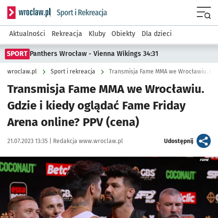
Serwis informacyjny wroclaw.pl podserwis: Sport i rekreacja
Menu
Aktualności
Rekreacja
Kluby
Obiekty
Dla dzieci
SPORT
Panthers Wrocław - Vienna Wikings 34:31
wroclaw.pl
Sport i rekreacja
Transmisja Fame MMA we Wrocławiu.
Gdzie i kiedy oglądać Fame Friday
Arena online? PPV (cena)
Data publikacji:
Autor:
artykuł
21.07.2023 13:35 |
Redakcja www.wroclaw.pl
Udostępnij
Kliknij, aby powiększyć