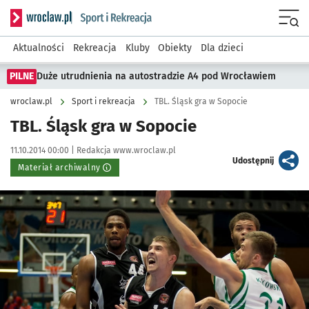
Serwis informacyjny wroclaw.pl podserwis: Sport i rekreacja
Menu
Aktualności
Rekreacja
Kluby
Obiekty
Dla dzieci
PILNE
Duże utrudnienia na autostradzie A4 pod Wrocławiem
wroclaw.pl
Sport i rekreacja
TBL. Śląsk gra w Sopocie
TBL. Śląsk gra w Sopocie
Data publikacji:
Autor:
11.10.2014 00:00 |
Redakcja www.wroclaw.pl
artykuł
Udostępnij
Materiał archiwalny
Kliknij, aby powiększyć