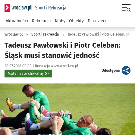
Serwis informacyjny wroclaw.pl podserwis: Sport i rekreacja
Menu
Aktualności
Rekreacja
Kluby
Obiekty
Dla dzieci
wroclaw.pl
Sport i rekreacja
Tadeusz Pawłowski i Piotr Celeban: Śląs
Tadeusz Pawłowski i Piotr Celeban:
Śląsk musi stanowić jedność
Data publikacji:
Autor:
20.07.2018 00:00 |
Redakcja www.wroclaw.pl
artykuł
Udostępnij
Materiał archiwalny
Kliknij, aby powiększyć