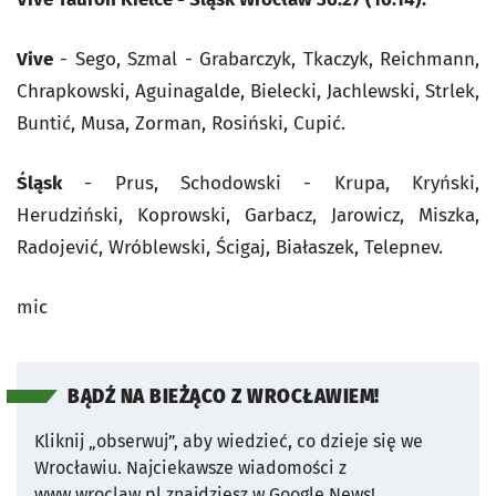
Vive
- Sego, Szmal - Grabarczyk, Tkaczyk, Reichmann,
Chrapkowski, Aguinagalde, Bielecki, Jachlewski, Strlek,
Buntić, Musa, Zorman, Rosiński, Cupić.
Śląsk
- Prus, Schodowski - Krupa, Kryński,
Herudziński, Koprowski, Garbacz, Jarowicz, Miszka,
Radojević, Wróblewski, Ścigaj, Białaszek, Telepnev.
mic
BĄDŹ NA BIEŻĄCO Z WROCŁAWIEM!
Kliknij „obserwuj”, aby wiedzieć, co dzieje się we
Wrocławiu.
Najciekawsze wiadomości z
www.wroclaw.pl znajdziesz w Google News!