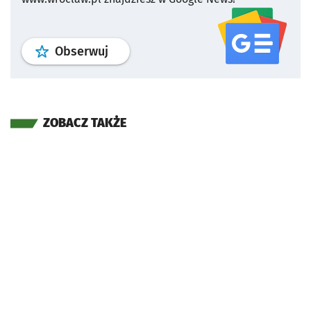
profil
google news
serwisu wroclaw
Obserwuj
ZOBACZ TAKŻE