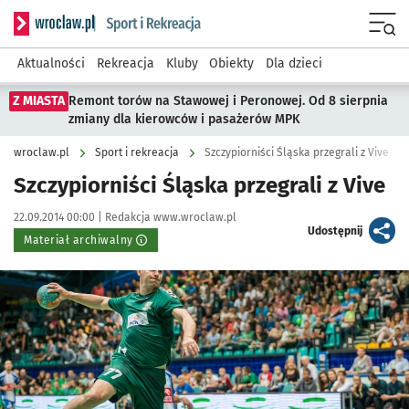
Serwis informacyjny wroclaw.pl podserwis: Sport i rekreacja
Menu
Aktualności
Rekreacja
Kluby
Obiekty
Dla dzieci
Z MIASTA
Remont torów na Stawowej i Peronowej. Od 8 sierpnia
zmiany dla kierowców i pasażerów MPK
wroclaw.pl
Sport i rekreacja
Szczypiorniści Śląska przegrali z Vive
Szczypiorniści Śląska przegrali z Vive
Data publikacji:
Autor:
22.09.2014 00:00 |
Redakcja www.wroclaw.pl
artykuł
Udostępnij
Materiał archiwalny
Kliknij, aby powiększyć