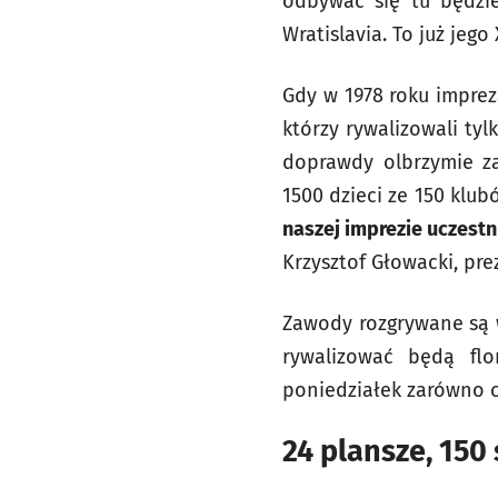
odbywać się tu będzie
Wratislavia. To już jego 
Gdy w 1978 roku impreza
którzy rywalizowali tylk
doprawdy olbrzymie za
1500 dzieci ze 150 klu
naszej imprezie uczestn
Krzysztof Głowacki, pre
Zawody rozgrywane są we
rywalizować będą flo
poniedziałek zarówno ch
24 plansze, 150