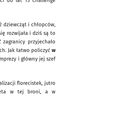
ci do lat 15 Challenge
72 dziewcząt i chłopców,
ię rozwijała i dziś są to
 zagranicy przyjechało
ch. Jak łatwo policzyć
w
rezy i główny jej szef
zacji florecistek, jutro
zęta w tej broni, a w