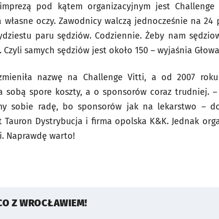
imprezą pod kątem organizacyjnym jest Challenge 
a własne oczy. Zawodnicy walczą jednocześnie na 24 
ydziestu paru sędziów. Codziennie. Żeby nam sędziow
. Czyli samych sędziów jest około 150 – wyjaśnia Głowa
zmieniła nazwę na Challenge Vitti, a od 2007 roku
za sobą spore koszty, a o sponsorów coraz trudniej.
my sobie radę, bo sponsorów jak na lekarstwo – do
 Tauron Dystrybucja i firma opolska K&K. Jednak orga
ni. Naprawdę warto!
CO Z WROCŁAWIEM!