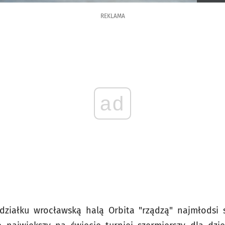
REKLAMA
ad
ziałku wrocławską halą Orbita "rządzą" najmłodsi s