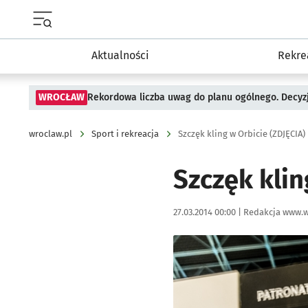
Menu główne portalu wroclaw.pl
Aktualności
Rekre
WROCŁAW
Rekordowa liczba uwag do planu ogólnego. Decyzj
wroclaw.pl
Sport i rekreacja
Szczęk kling w Orbicie (ZDJĘCIA)
Szczęk klin
Data publikacji:
Autor:
27.03.2014 00:00 |
Redakcja www.w
Kliknij, aby powiększyć