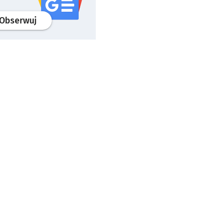
profil
google news
serwisu wroclaw.pl
Obserwuj