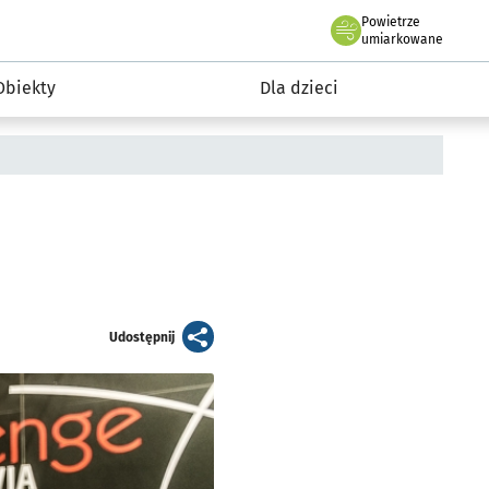
Powietrze
we Wrocławiu
i rekreacja
umiarkowane
Obiekty
Dla dzieci
artykuł
Udostępnij