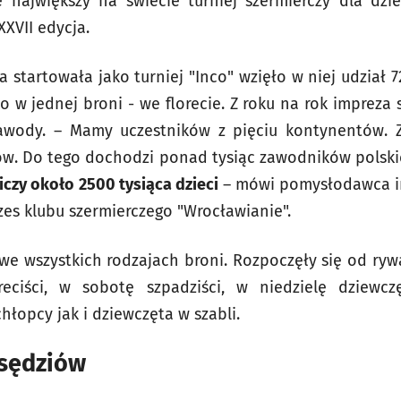
 największy na świecie turniej szermierczy dla dzie
XXVII edycja.
 startowała jako turniej "Inco" wzięło w niej udział 
o w jednej broni - we florecie. Z roku na rok impreza s
wody. – Mamy uczestników z pięciu kontynentów. Z
bów. Do tego dochodzi ponad tysiąc zawodników polski
iczy około 2500 tysiąca dzieci
– mówi pomysłodawca imp
zes klubu szermierczego "Wrocławianie".
 wszystkich rodzajach broni. Rozpoczęły się od rywali
reciści, w sobotę szpadziści, w niedzielę dziewc
łopcy jak i dziewczęta w szabli.
 sędziów