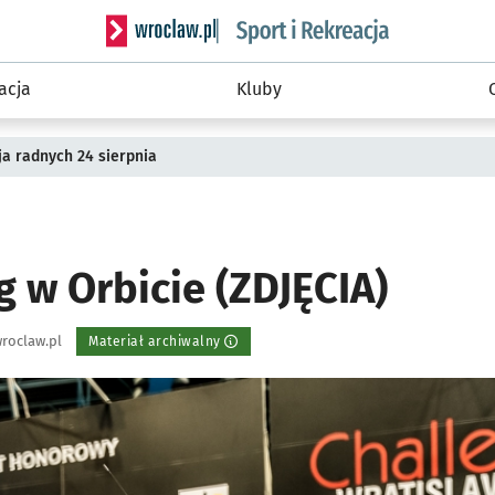
Serwis informacyjny wroclaw.pl podserwis: Sport 
acja
Kluby
a radnych 24 sierpnia
g w Orbicie (ZDJĘCIA)
roclaw.pl
Materiał archiwalny