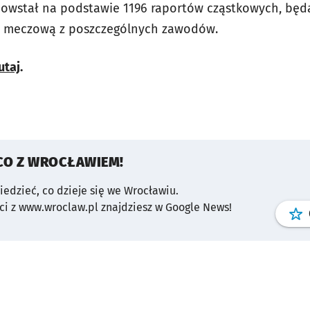
powstał na podstawie 1196 raportów cząstkowych, będ
ą meczową z poszczególnych zawodów.
utaj
.
CO Z WROCŁAWIEM!
wiedzieć, co dzieje się we Wrocławiu.
i z www.wroclaw.pl znajdziesz w Google News!