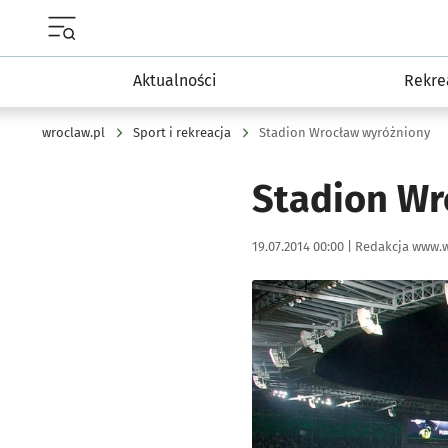
Menu główne portalu wroclaw.pl
Aktualności
Rekre
wroclaw.pl
Sport i rekreacja
Stadion Wrocław wyróżniony
Stadion Wr
Data publikacji:
Autor:
19.07.2014 00:00 |
Redakcja www.w
Kliknij, aby powiększyć