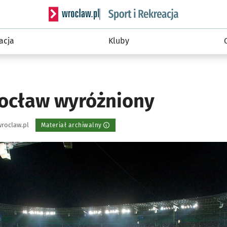
Serwis informacyjny wroclaw.pl podserwis: Sport 
acja
Kluby
ocław wyróżniony
roclaw.pl
Materiał archiwalny