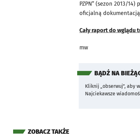
PZPN” (sezon 2013/14) 
oficjalną dokumentacj
Cały raport do wglądu t
mw
BĄDŹ NA BIEŻĄ
Kliknij „obserwuj”, aby 
Najciekawsze wiadomośc
ZOBACZ TAKŻE