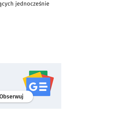
ących jednocześnie
profil
google news
serwisu wroclaw.pl
Obserwuj