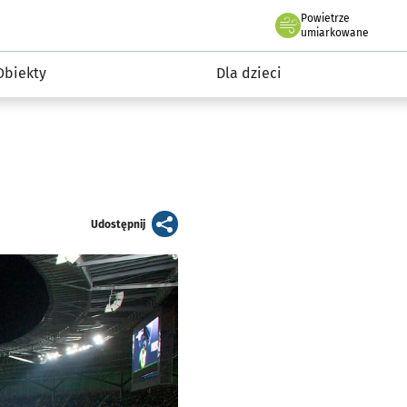
Powietrze
we Wrocławiu
i rekreacja
umiarkowane
Obiekty
Dla dzieci
artykuł
Udostępnij