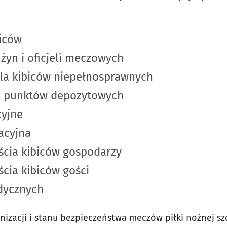
biców
użyn i oficjeli meczowych
dla kibiców niepełnosprawnych
e punktów depozytowych
cyjne
acyjna
ścia kibiców gospodarzy
ścia kibiców gości
dycznych
nizacji i stanu bezpieczeństwa meczów piłki nożnej sz