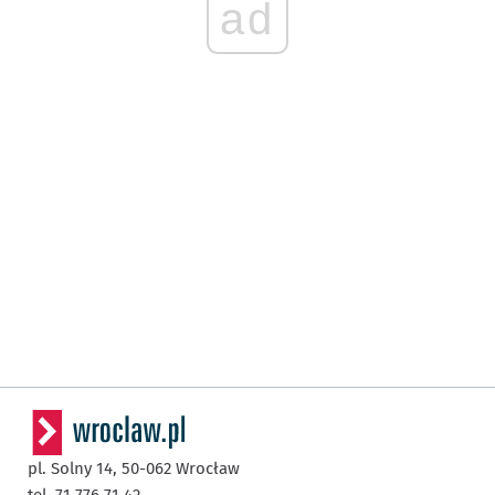
ad
pl. Solny 14,
50-062
Wrocław
tel. 71 776 71 42