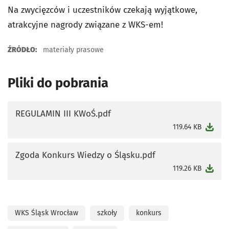
Na zwycięzców i uczestników czekają wyjątkowe,
atrakcyjne nagrody związane z WKS-em!
ŹRÓDŁO:
materiały prasowe
Pliki do pobrania
REGULAMIN III KWoŚ.pdf
otworzy się w nowej karcie
119.64 KB
Zgoda Konkurs Wiedzy o Śląsku.pdf
otworzy się w nowej karcie
119.26 KB
WKS Śląsk Wrocław
szkoły
konkurs