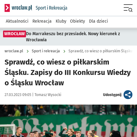
Serwis informacyjny wroclaw.pl podserwis: Sport i rekreacja
Menu
Aktualności
Rekreacja
Kluby
Obiekty
Dla dzieci
WROCŁAW
Do Marrakeszu bez przesiadek. Nowy kierunek z
Wrocławia
wroclaw.pl
Sport i rekreacja
Sprawdź, co wiesz o piłkarskim
Śląsku. Zapisy do III Konkursu Wiedzy
o Śląsku Wrocław
Data publikacji:
Autor:
artykuł
27.03.2023 09:05 |
Tomasz Wysocki
Udostępnij
Kliknij, aby powiększyć