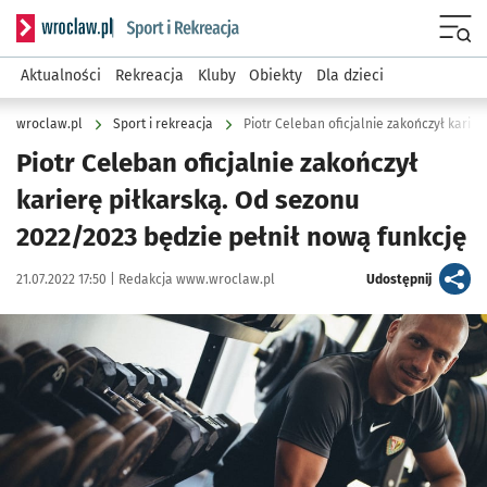
Serwis informacyjny wroclaw.pl podserwis: Sport i rekreacja
Menu
Aktualności
Rekreacja
Kluby
Obiekty
Dla dzieci
wroclaw.pl
Sport i rekreacja
Piotr Celeban oficjalnie zakończył
karierę piłkarską. Od sezonu
2022/2023 będzie pełnił nową funkcję
Data publikacji:
Autor:
artykuł
21.07.2022 17:50 |
Redakcja www.wroclaw.pl
Udostępnij
Kliknij, aby powiększyć