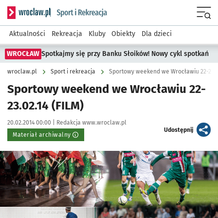
Serwis informacyjny wroclaw.pl podserwis: Sport i rekreacja
Menu
Aktualności
Rekreacja
Kluby
Obiekty
Dla dzieci
WROCŁAW
Spotkajmy się przy Banku Słoików! Nowy cykl spotkań
wroclaw.pl
Sport i rekreacja
Sportowy weekend we Wrocławiu 22-23.02
Sportowy weekend we Wrocławiu 22-
23.02.14 (FILM)
Data publikacji:
Autor:
20.02.2014 00:00 |
Redakcja www.wroclaw.pl
artykuł
Udostępnij
Materiał archiwalny
Kliknij, aby powiększyć