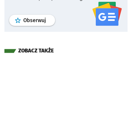
profil
google news
serwisu wroclaw
Obserwuj
ZOBACZ TAKŻE