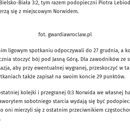
Bielsko-Biała 3:2, tym razem podopieczni Piotra Lebio
erzą się z miejscowym Norwidem.
fot. gwardiawroclaw.pl
im ligowym spotkaniu odpoczywali do 27 grudnia, a ko
tycznia stoczyć bój pod Jasną Górą. Dla zawodników ze 
azja, aby przy ewentualnej wygranej, przeskoczyć w tab
potkaniach także zapisał na swoim koncie 29 punktów.
statniej kolejki i przegranej 0:3 Norwida we własnej h
aworytem sobotniego starcia wydają się być podopiecz
 to oni mierzyli się z ostatnim przeciwnikiem częstocho
.