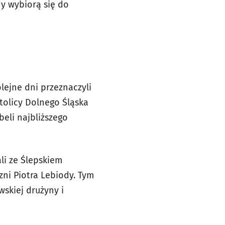
dy wybiorą się do
lejne dni przeznaczyli
stolicy Dolnego Śląska
eli najbliższego
ali ze Ślepskiem
ni Piotra Lebiody. Tym
wskiej drużyny i