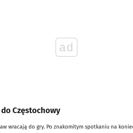
ad
ą do Częstochowy
ław wracają do gry. Po znakomitym spotkaniu na koniec