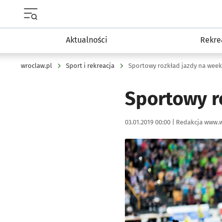
Menu główne portalu wroclaw.pl
Aktualności
Rekre
wroclaw.pl
Sport i rekreacja
Sportowy rozkład jazdy na week
Sportowy r
Data publikacji:
Autor:
03.01.2019 00:00 |
Redakcja www.w
Kliknij, aby powiększyć