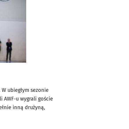
 W ubiegłym sezonie
i AWF-u wygrali goście
ełnie inną drużyną,