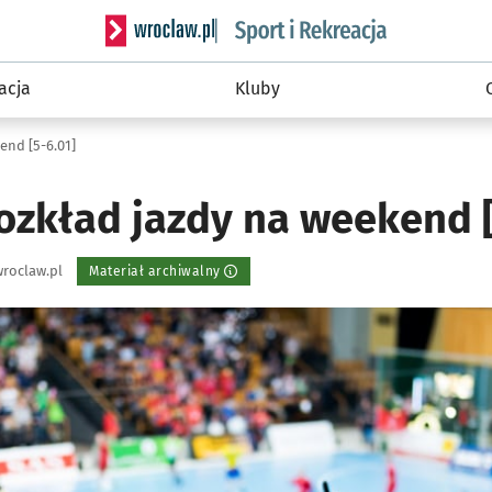
Serwis informacyjny wroclaw.pl podserwis: Sport 
acja
Kluby
end [5-6.01]
ozkład jazdy na weekend [
roclaw.pl
Materiał archiwalny