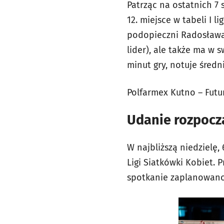
Patrząc na ostatnich 7 
12. miejsce w tabeli I 
podopieczni Radosława 
lider), ale także ma w
minut gry, notuje średn
Polfarmex Kutno – Futur
Udanie rozpoczą
W najbliższą niedzielę,
Ligi Siatkówki Kobiet.
spotkanie zaplanowano 