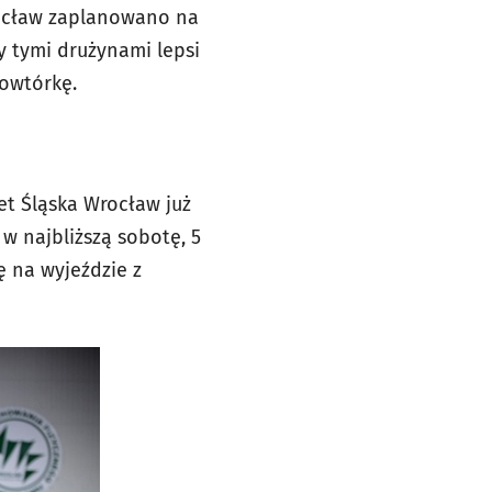
rocław zaplanowano na
y tymi drużynami lepsi
powtórkę.
et Śląska Wrocław już
w najbliższą sobotę, 5
ę na wyjeździe z