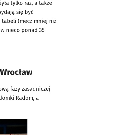
ła tylko raz, a także
wydają się być
 tabeli (mecz mniej niż
y w nieco ponad 35
y Wrocław
ową fazy zasadniczej
Radomki Radom, a