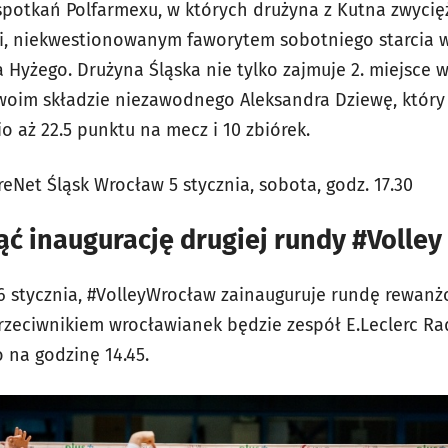
spotkań Polfarmexu, w których drużyna z Kutna zwycięży
ligi, niekwestionowanym faworytem sobotniego starcia 
Hyżego. Drużyna Śląska nie tylko zajmuje 2. miejsce w
 swoim składzie niezawodnego Aleksandra Dziewę, któr
io aż 22.5 punktu na mecz i 10 zbiórek.
eNet Śląsk Wrocław 5 stycznia, sobota, godz. 17.30
ć inaugurację drugiej rundy #Volle
 6 stycznia, #VolleyWrocław zainauguruje rundę rewanż
 Przeciwnikiem wrocławianek będzie zespół E.Leclerc 
na godzinę 14.45.