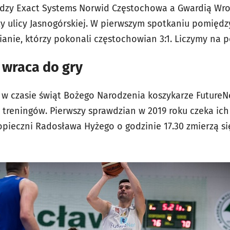
ędzy Exact Systems Norwid Częstochowa a Gwardią W
zy ulicy Jasnogórskiej. W pierwszym spotkaniu pomiędz
ianie, którzy pokonali częstochowian 3:1. Liczymy na 
 wraca do gry
w czasie świąt Bożego Narodzenia koszykarze FutureN
 treningów. Pierwszy sprawdzian w 2019 roku czeka ich 
pieczni Radosława Hyżego o godzinie 17.30 zmierzą si