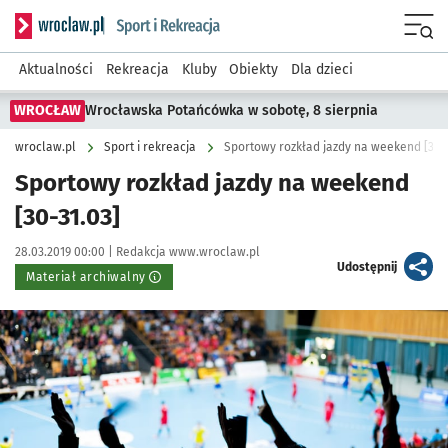
Serwis informacyjny wroclaw.pl podserwis: Sport i rekreacja
Menu
Aktualności
Rekreacja
Kluby
Obiekty
Dla dzieci
WROCŁAW
Wrocławska Potańcówka w sobotę, 8 sierpnia
wroclaw.pl
Sport i rekreacja
Sportowy rozkład jazdy na weekend [30-3
Sportowy rozkład jazdy na weekend
[30-31.03]
Data publikacji:
Autor:
28.03.2019 00:00 |
Redakcja www.wroclaw.pl
artykuł
Udostępnij
Materiał archiwalny
Kliknij, aby powiększyć