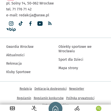
pl. Solny 14,
50-062
Wrocław
tel. 71 776 71 42
e-mail:
redakcja@araw.pl
Gwardia Wrocław
Obiekty sportowe we
Wrocławiu
Aktualności
Sport dla Dzieci
Rekreacja
Mapa strony
Kluby Sportowe
Inne informacje
Redakcja
Deklaracja dostępności
Newsletter
Regulamin
Regulamin konkursów
Polityka prywatności
Strona główna - wroclaw.pl
Ustawienia cookies