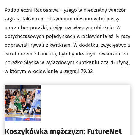
Podopieczni Radosława Hyżego w niedzielny wieczór
zagrają także o podtrzymanie niesamowitej passy
meczu bez porażki, grając na własnym obiekcie. W
dotychczasowych pojedynkach wrocławianie aż 14 razy
odprawiali rywali z kwitkiem. W dodatku, zwycięstwo z
wiceliderem z Łańcuta, byłoby idealnym rewanżem za
porażkę Śląska w wyjazdowym spotkaniu z tą drużyną,
w którym wrocławianie przegrali 79:82.
Koszykówka mężczyzn: FutureNet